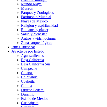
Mundo Maya
Museos
Parques y Zoológicos
Patrimonio Mundial
Playas de Mexico
Religión y espiritualidad
Romance y placer
Salud y bienestar
Antros y vida nocturna
Zonas arqueológicas
Rutas Turísticas
Atractivos por Estado
Aguascalientes
Baja California
Baja California Sur
Campeche
Chiapas
Chihuahua
Coahuila
Colima
Distrito Federal
Durango
Estado de México
Guanajuato