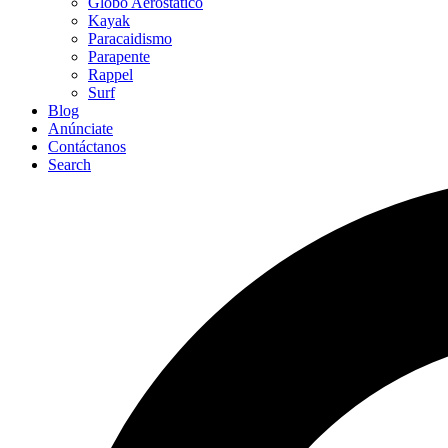
Globo Aerostático
Kayak
Paracaidismo
Parapente
Rappel
Surf
Blog
Anúnciate
Contáctanos
Search