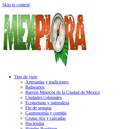
Skip to content
Tipo de viaje
Artesanías y tradiciones
Balnearios
Barrios Mágicos de la Ciudad de Mexico
Ciudades coloniales
Ecoturismo y naturaleza
Fin de semana
Gastronomía y comida
Grutas ríos y cascadas
Haciendas
Hoteles Boutique