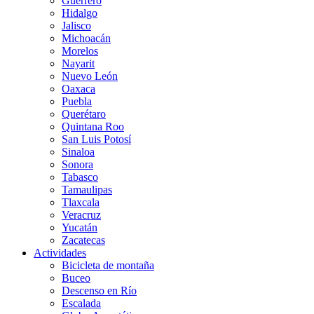
Guerrero
Hidalgo
Jalisco
Michoacán
Morelos
Nayarit
Nuevo León
Oaxaca
Puebla
Querétaro
Quintana Roo
San Luis Potosí
Sinaloa
Sonora
Tabasco
Tamaulipas
Tlaxcala
Veracruz
Yucatán
Zacatecas
Actividades
Bicicleta de montaña
Buceo
Descenso en Río
Escalada