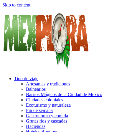
Skip to content
Tipo de viaje
Artesanías y tradiciones
Balnearios
Barrios Mágicos de la Ciudad de Mexico
Ciudades coloniales
Ecoturismo y naturaleza
Fin de semana
Gastronomía y comida
Grutas ríos y cascadas
Haciendas
Hoteles Boutique