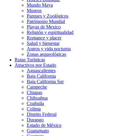
Mundo Maya
Museos
Parques y Zoológicos
Patrimonio Mundial
Playas de Mexico
Religión y espiritualidad
Romance y placer
Salud y bienestar
Antros y vida nocturna
Zonas arqueológicas
Rutas Turísticas
Atractivos por Estado
Aguascalientes
Baja California
Baja California Sur
Campeche
Chiapas
Chihuahua
Coahuila
Colima
Distrito Federal
Durango
Estado de México
Guanajuato