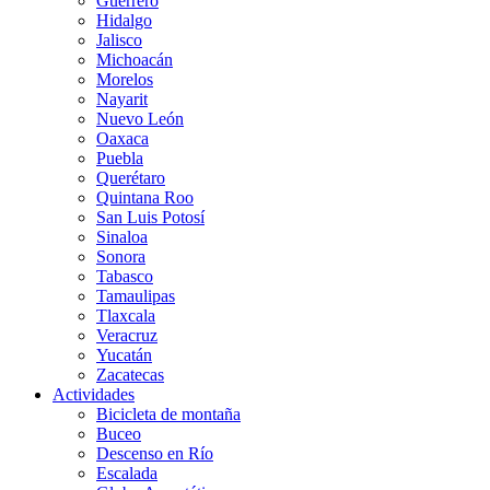
Guerrero
Hidalgo
Jalisco
Michoacán
Morelos
Nayarit
Nuevo León
Oaxaca
Puebla
Querétaro
Quintana Roo
San Luis Potosí
Sinaloa
Sonora
Tabasco
Tamaulipas
Tlaxcala
Veracruz
Yucatán
Zacatecas
Actividades
Bicicleta de montaña
Buceo
Descenso en Río
Escalada