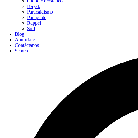
Globo Aerostático
Kayak
Paracaidismo
Parapente
Rappel
Surf
Blog
Anúnciate
Contáctanos
Search