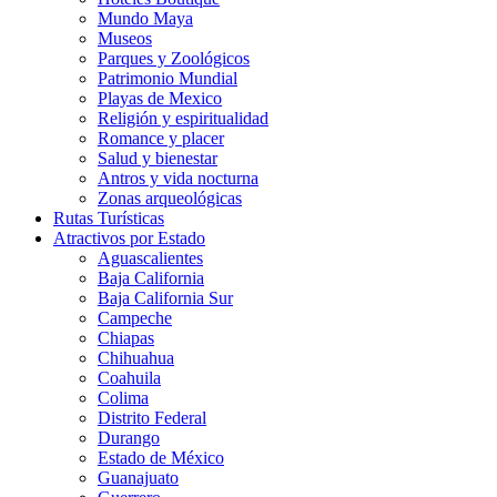
Mundo Maya
Museos
Parques y Zoológicos
Patrimonio Mundial
Playas de Mexico
Religión y espiritualidad
Romance y placer
Salud y bienestar
Antros y vida nocturna
Zonas arqueológicas
Rutas Turísticas
Atractivos por Estado
Aguascalientes
Baja California
Baja California Sur
Campeche
Chiapas
Chihuahua
Coahuila
Colima
Distrito Federal
Durango
Estado de México
Guanajuato