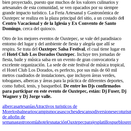
bien proyectado, puesto que muchos de los valores culinarios y
artesanales de esta comunidad, se ven opacados por su siempre
grande impacto turístico. La Feria Artesanal y Gastronómica de
Oaxtepec se realiza en la plaza principal del sitio, a un costado de
l
Centro Vacacional y de la Iglesia y Ex Convento de Santo
Domingo
, cerca del quiosco.
Otro de los mejores eventos de Oaxtepec, se vale del paradisiaco
entorno del lugar y del ambiente de fiesta y alegría que allí se
respira. Se trata del
Oaxtepec Salsa Festival
, el cual tiene lugar en
el
Hotel Club Los Dorados Oaxtepec
. Incluye tres jornadas de
fiesta, baile y música salsa en un evento de gran convocatoria y
excelente organización. La sede de este festival de música tropical,
el Hotel Club Los Dorados, es perfecto, por sus más de 60 mil
metros cuadrados de instalaciones, que incluyen áreas verdes,
toboganes, albercas y áreas para la práctica de diferentes deportes,
como futbol, tenis, y basquetbol.
De entre los Djs confirmados
para participar en este evento de Oaxtepec, están: Dj Fuser, Dj
Wagner y Dj Jorge valle.
albercas
artesanías
Atractivos turisticos de
Morelos
balnearios
campismo
casas
coches
descanso
diversiones
ecoturis
de año
fin de
semana
gastronomía
hoteles
natación
Oaxtepec
parajes
platillos
pueblos
re