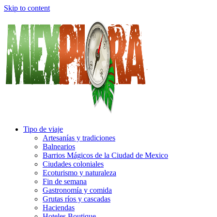
Skip to content
Tipo de viaje
Artesanías y tradiciones
Balnearios
Barrios Mágicos de la Ciudad de Mexico
Ciudades coloniales
Ecoturismo y naturaleza
Fin de semana
Gastronomía y comida
Grutas ríos y cascadas
Haciendas
Hoteles Boutique