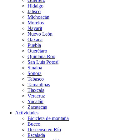
Guerrero
Hidalgo
Jalisco
Michoacán
Morelos
Nayarit
Nuevo León
Oaxaca
Puebla
Querétaro
Quintana Roo
San Luis Potosí
Sinaloa
Sonora
Tabasco
Tamaulipas
Tlaxcala
Veracruz
Yucatán
Zacatecas
Actividades
Bicicleta de montaña
Buceo
Descenso en Río
Escalada