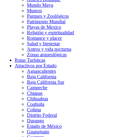
Mundo Maya
Museos
Parques y Zoológicos
Patrimonio Mundial
Playas de Mexico
Religión y espiritualidad
Romance y placer
Salud y bienestar
Antros y vida nocturna
Zonas arqueológicas
Rutas Turísticas
Atractivos por Estado
Aguascalientes
Baja California
Baja California Sur
Campeche
Chiapas
Chihuahua
Coahuila
Colima
Distrito Federal
Durango
Estado de México
Guanajuato