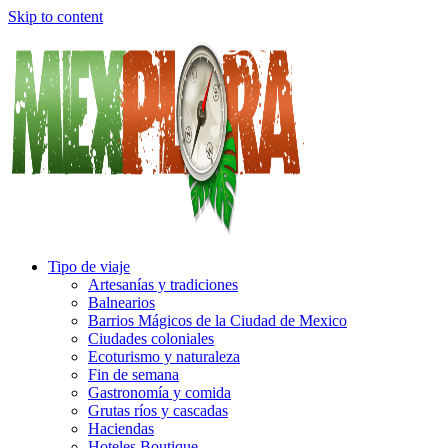
Skip to content
Tipo de viaje
Artesanías y tradiciones
Balnearios
Barrios Mágicos de la Ciudad de Mexico
Ciudades coloniales
Ecoturismo y naturaleza
Fin de semana
Gastronomía y comida
Grutas ríos y cascadas
Haciendas
Hoteles Boutique