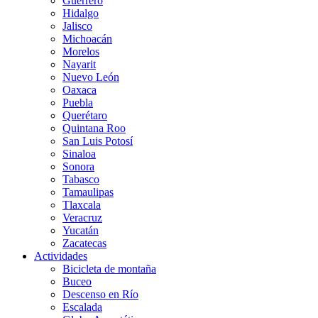
Guerrero
Hidalgo
Jalisco
Michoacán
Morelos
Nayarit
Nuevo León
Oaxaca
Puebla
Querétaro
Quintana Roo
San Luis Potosí
Sinaloa
Sonora
Tabasco
Tamaulipas
Tlaxcala
Veracruz
Yucatán
Zacatecas
Actividades
Bicicleta de montaña
Buceo
Descenso en Río
Escalada