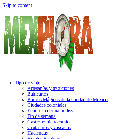
Skip to content
Tipo de viaje
Artesanías y tradiciones
Balnearios
Barrios Mágicos de la Ciudad de Mexico
Ciudades coloniales
Ecoturismo y naturaleza
Fin de semana
Gastronomía y comida
Grutas ríos y cascadas
Haciendas
Hoteles Boutique