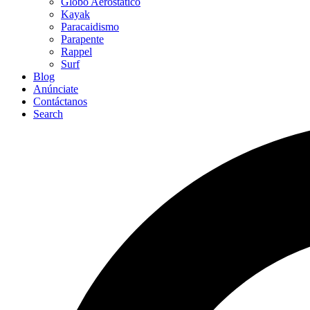
Globo Aerostático
Kayak
Paracaidismo
Parapente
Rappel
Surf
Blog
Anúnciate
Contáctanos
Search