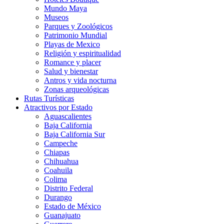
Mundo Maya
Museos
Parques y Zoológicos
Patrimonio Mundial
Playas de Mexico
Religión y espiritualidad
Romance y placer
Salud y bienestar
Antros y vida nocturna
Zonas arqueológicas
Rutas Turísticas
Atractivos por Estado
Aguascalientes
Baja California
Baja California Sur
Campeche
Chiapas
Chihuahua
Coahuila
Colima
Distrito Federal
Durango
Estado de México
Guanajuato