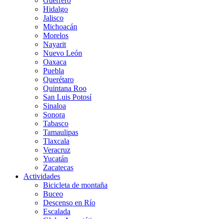
Guerrero
Hidalgo
Jalisco
Michoacán
Morelos
Nayarit
Nuevo León
Oaxaca
Puebla
Querétaro
Quintana Roo
San Luis Potosí
Sinaloa
Sonora
Tabasco
Tamaulipas
Tlaxcala
Veracruz
Yucatán
Zacatecas
Actividades
Bicicleta de montaña
Buceo
Descenso en Río
Escalada