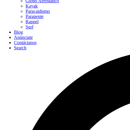
Globo Aerostático
Kayak
Paracaidismo
Parapente
Rappel
Surf
Blog
Anúnciate
Contáctanos
Search