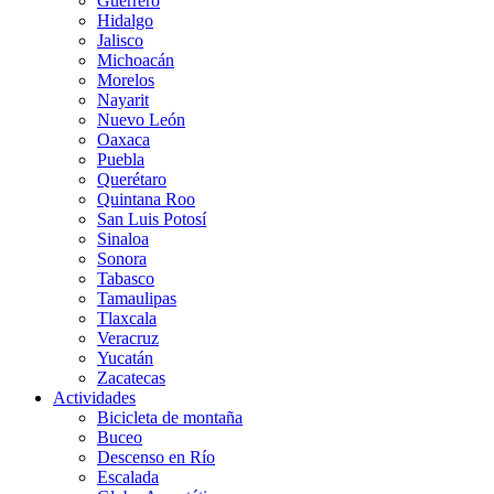
Guerrero
Hidalgo
Jalisco
Michoacán
Morelos
Nayarit
Nuevo León
Oaxaca
Puebla
Querétaro
Quintana Roo
San Luis Potosí
Sinaloa
Sonora
Tabasco
Tamaulipas
Tlaxcala
Veracruz
Yucatán
Zacatecas
Actividades
Bicicleta de montaña
Buceo
Descenso en Río
Escalada