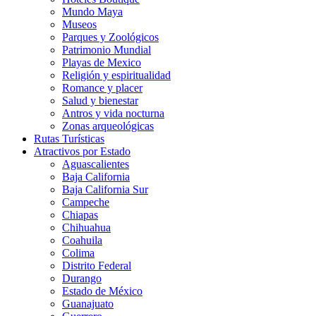
Mundo Maya
Museos
Parques y Zoológicos
Patrimonio Mundial
Playas de Mexico
Religión y espiritualidad
Romance y placer
Salud y bienestar
Antros y vida nocturna
Zonas arqueológicas
Rutas Turísticas
Atractivos por Estado
Aguascalientes
Baja California
Baja California Sur
Campeche
Chiapas
Chihuahua
Coahuila
Colima
Distrito Federal
Durango
Estado de México
Guanajuato