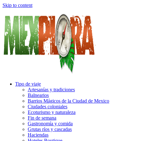
Skip to content
Tipo de viaje
Artesanías y tradiciones
Balnearios
Barrios Mágicos de la Ciudad de Mexico
Ciudades coloniales
Ecoturismo y naturaleza
Fin de semana
Gastronomía y comida
Grutas ríos y cascadas
Haciendas
Hoteles Boutique