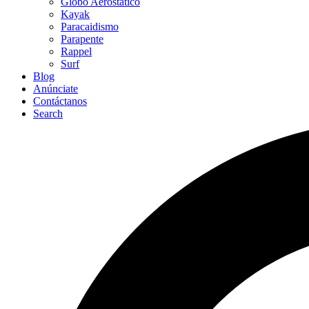
Globo Aerostático
Kayak
Paracaidismo
Parapente
Rappel
Surf
Blog
Anúnciate
Contáctanos
Search