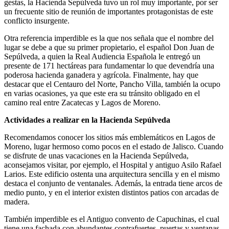
gestas, la Hacienda Sepúlveda tuvo un rol muy importante, por ser
un frecuente sitio de reunión de importantes protagonistas de este
conflicto insurgente.
Otra referencia imperdible es la que nos señala que el nombre del
lugar se debe a que su primer propietario, el español Don Juan de
Sepúlveda, a quien la Real Audiencia Española le entregó un
presente de 171 hectáreas para fundamentar lo que devendría una
poderosa hacienda ganadera y agrícola. Finalmente, hay que
destacar que el Centauro del Norte, Pancho Villa, también la ocupo
en varias ocasiones, ya que este era su tránsito obligado en el
camino real entre Zacatecas y Lagos de Moreno.
Actividades a realizar en la Hacienda Sepúlveda
Recomendamos conocer los sitios más emblemáticos en Lagos de
Moreno, lugar hermoso como pocos en el estado de Jalisco. Cuando
se disfrute de unas vacaciones en la Hacienda Sepúlveda,
aconsejamos visitar, por ejemplo, el Hospital y antiguo Asilo Rafael
Larios. Este edificio ostenta una arquitectura sencilla y en el mismo
destaca el conjunto de ventanales. Además, la entrada tiene arcos de
medio punto, y en el interior existen distintos patios con arcadas de
madera.
También imperdible es el Antiguo convento de Capuchinas, el cual
tiene una fachada con abundantes contrafuertes, puertas y ventanas