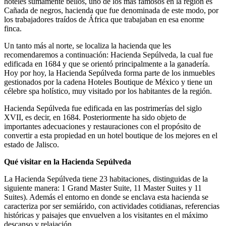
hoteles sumamente bellos, uno de los más famosos en la región es
Cañada de negros, hacienda que fue denominada de este modo, por
los trabajadores traídos de África que trabajaban en esa enorme
finca.
Un tanto más al norte, se localiza la hacienda que les
recomendaremos a continuación: Hacienda Sepúlveda, la cual fue
edificada en 1684 y que se orientó principalmente a la ganadería.
Hoy por hoy, la Hacienda Sepúlveda forma parte de los inmuebles
gestionados por la cadena Hoteles Boutique de México y tiene un
célebre spa holístico, muy visitado por los habitantes de la región.
Hacienda Sepúlveda fue edificada en las postrimerías del siglo
XVII, es decir, en 1684. Posteriormente ha sido objeto de
importantes adecuaciones y restauraciones con el propósito de
convertir a esta propiedad en un hotel boutique de los mejores en el
estado de Jalisco.
Qué visitar en la Hacienda Sepúlveda
La Hacienda Sepúlveda tiene 23 habitaciones, distinguidas de la
siguiente manera: 1 Grand Master Suite, 11 Master Suites y 11
Suites). Además el entorno en donde se enclava esta hacienda se
caracteriza por ser semiárido, con actividades cotidianas, referencias
históricas y paisajes que envuelven a los visitantes en el máximo
descanso y relajación.