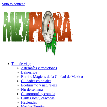
Skip to content
Tipo de viaje
Artesanías y tradiciones
Balnearios
Barrios Mágicos de la Ciudad de Mexico
Ciudades coloniales
Ecoturismo y naturaleza
Fin de semana
Gastronomía y comida
Grutas ríos y cascadas
Haciendas
Hoteles Boutique