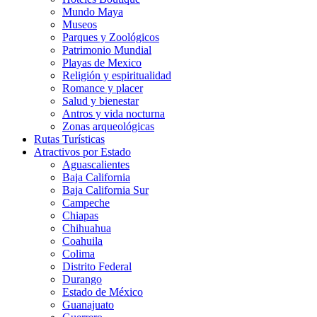
Mundo Maya
Museos
Parques y Zoológicos
Patrimonio Mundial
Playas de Mexico
Religión y espiritualidad
Romance y placer
Salud y bienestar
Antros y vida nocturna
Zonas arqueológicas
Rutas Turísticas
Atractivos por Estado
Aguascalientes
Baja California
Baja California Sur
Campeche
Chiapas
Chihuahua
Coahuila
Colima
Distrito Federal
Durango
Estado de México
Guanajuato