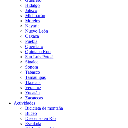
Guerrero
Hidalgo
Jalisco
Michoacán
Morelos
Nayarit
Nuevo León
Oaxaca
Puebla
Querétaro
Quintana Roo
San Luis Potosí
Sinaloa
Sonora
Tabasco
Tamaulipas
Tlaxcala
Veracruz
Yucatán
Zacatecas
Actividades
Bicicleta de montaña
Buceo
Descenso en Río
Escalada