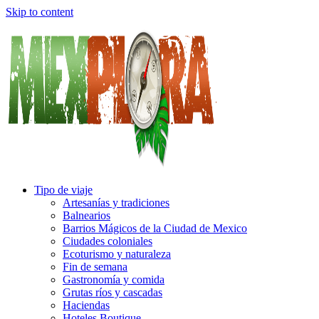
Skip to content
Tipo de viaje
Artesanías y tradiciones
Balnearios
Barrios Mágicos de la Ciudad de Mexico
Ciudades coloniales
Ecoturismo y naturaleza
Fin de semana
Gastronomía y comida
Grutas ríos y cascadas
Haciendas
Hoteles Boutique