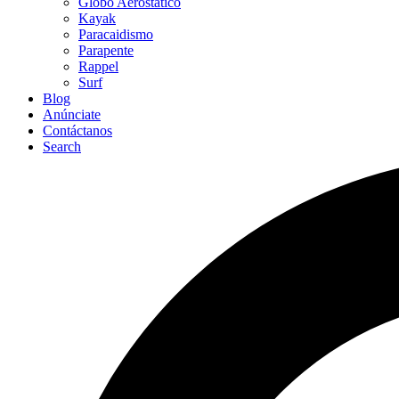
Globo Aerostático
Kayak
Paracaidismo
Parapente
Rappel
Surf
Blog
Anúnciate
Contáctanos
Search