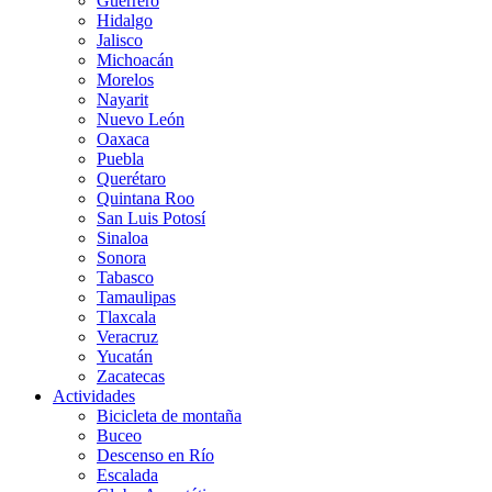
Guerrero
Hidalgo
Jalisco
Michoacán
Morelos
Nayarit
Nuevo León
Oaxaca
Puebla
Querétaro
Quintana Roo
San Luis Potosí
Sinaloa
Sonora
Tabasco
Tamaulipas
Tlaxcala
Veracruz
Yucatán
Zacatecas
Actividades
Bicicleta de montaña
Buceo
Descenso en Río
Escalada