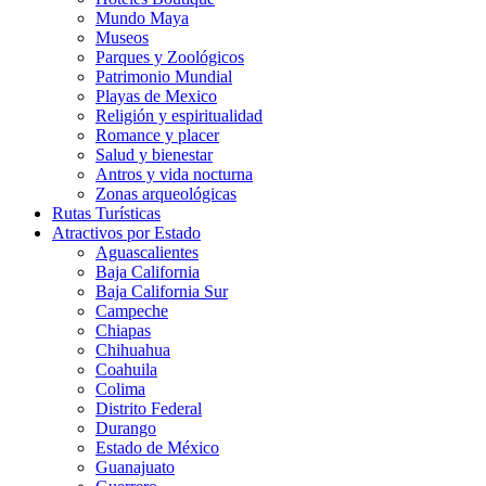
Mundo Maya
Museos
Parques y Zoológicos
Patrimonio Mundial
Playas de Mexico
Religión y espiritualidad
Romance y placer
Salud y bienestar
Antros y vida nocturna
Zonas arqueológicas
Rutas Turísticas
Atractivos por Estado
Aguascalientes
Baja California
Baja California Sur
Campeche
Chiapas
Chihuahua
Coahuila
Colima
Distrito Federal
Durango
Estado de México
Guanajuato