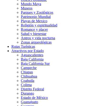
Mundo Maya
Museos
Parques y Zoológicos
Patrimonio Mundial
Playas de Mexico
Religión y espiritualidad
Romance y placer
Salud y bienestar
Antros y vida nocturna
Zonas arqueológicas
Rutas Turísticas
Atractivos por Estado
Aguascalientes
Baja California
Baja California Sur
Campeche
Chiapas
Chihuahua
Coahuila
Colima
Distrito Federal
Durango
Estado de México
Guanajuato