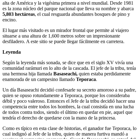
alta de América y la vigésima primera a nivel mundial. Desde 1981
es la zona núcleo del parque nacional que lleva su nombre y abarca
5,803 hectáreas
, el cual resguarda abundantes bosques de pino y
encino.
El lugar más visitado es un mirador frontal que permite al viajero
situarse a una altura de 1,600 metros sobre un impresionante
desfiladero. A este sitio se puede llegar fácilmente en carretera.
Leyenda
Según la leyenda más sonada, se dice que en el siglo XV vivía una
comunidad rarámuri en lo alto de la cascada. El jefe de la tribu, tenía
una hermosa hija llamada
Basaseachi,
quien estaba perdidamente
enamorada de un campesino llamado
Teporaca
.
Un día Basaseachi decidió confesarle su secreto amoroso a su padre,
quien se opuso rotundamente a Teporaca, porque los consideraba
débil y poco valeroso. Entonces el Jefe de la tribu decidió hacer una
competencia entre todos los hombres, la cual consistía en una lucha
de todos contra todos, siendo el último en quedar en pie, aquel que
tendría el derecho de quedarse con la mano de la princesa.
Como es típico en esta clase de historias, el ganador fue Teporaca, lo
cual indignó al Jefe de la tribu, quien de manera furtiva mandó a