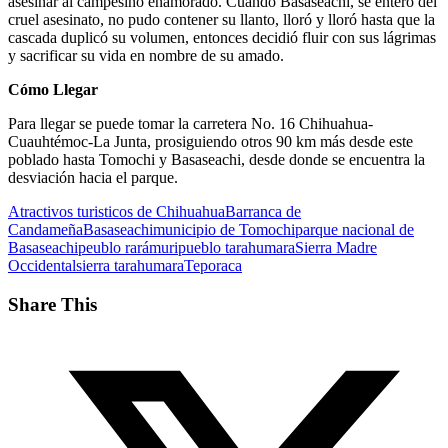
asesinar al campesino enamorado. Cuando Basaseachi, se enteró del
cruel asesinato, no pudo contener su llanto, lloró y lloró hasta que la
cascada duplicó su volumen, entonces decidió fluir con sus lágrimas
y sacrificar su vida en nombre de su amado.
Cómo Llegar
Para llegar se puede tomar la carretera No. 16 Chihuahua-
Cuauhtémoc-La Junta, prosiguiendo otros 90 km más desde este
poblado hasta Tomochi y Basaseachi, desde donde se encuentra la
desviación hacia el parque.
Atractivos turisticos de Chihuahua
Barranca de
Candameña
Basaseachi
municipio de Tomochi
parque nacional de
Basaseachi
peublo rarámuri
pueblo tarahumara
Sierra Madre
Occidental
sierra tarahumara
Teporaca
Share This