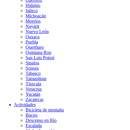
Guerrero
Hidalgo
Jalisco
Michoacán
Morelos
Nayarit
Nuevo León
Oaxaca
Puebla
Querétaro
Quintana Roo
San Luis Potosí
Sinaloa
Sonora
Tabasco
Tamaulipas
Tlaxcala
Veracruz
Yucatán
Zacatecas
Actividades
Bicicleta de montaña
Buceo
Descenso en Río
Escalada