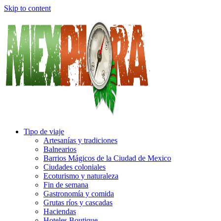
Skip to content
Tipo de viaje
Artesanías y tradiciones
Balnearios
Barrios Mágicos de la Ciudad de Mexico
Ciudades coloniales
Ecoturismo y naturaleza
Fin de semana
Gastronomía y comida
Grutas ríos y cascadas
Haciendas
Hoteles Boutique