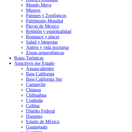
Mundo Maya
Museos
Parques y Zoológicos
Patrimonio Mundial
Playas de Mexico
Religión y espiritualidad
Romance y placer
Salud y bienestar
Antros y vida nocturna
Zonas arqueológicas
Rutas Turísticas
Atractivos por Estado
Aguascalientes
Baja California
Baja California Sur
Campeche
Chiapas
Chihuahua
Coahuila
Colima
Distrito Federal
Durango
Estado de México
Guanajuato