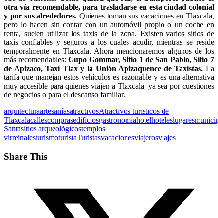
otra vía recomendable, para trasladarse en esta ciudad colonial
y por sus alrededores.
Quienes toman sus vacaciones en Tlaxcala,
pero lo hacen sin contar con un automóvil propio o un coche en
renta, suelen utilizar los taxis de la zona. Existen varios sitios de
taxis confiables y seguros a los cuales acudir, mientras se reside
temporalmente en Tlaxcala. Ahora mencionaremos algunos de los
más recomendables:
Gupo Gommar, Sitio 1 de San Pablo, Sitio 7
de Apizaco, Taxi Tlax y la Unión Apizaquence de Taxistas.
La
tarifa que manejan estos vehículos es razonable y es una alternativa
muy accesible para quienes viajen a Tlaxcala, ya sea por cuestiones
de negocios o para el descanso familiar.
arquitectura
artesanías
atractivos
Atractivos turisticos de
Tlaxcala
calles
compras
edificios
gastronomía
hotel
hoteles
lugares
munici
Santa
sitios arqueológicos
templos
virreinales
turismo
turista
Turistas
vacaciones
viajeros
viajes
Share This