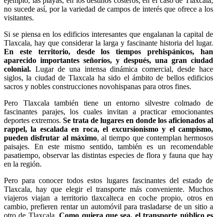
ejemplo, las playas, en los destinos costeros, en el caso de Tlaxcala,
no sucede así, por la variedad de campos de interés que ofrece a los
visitantes.
Si se piensa en los edificios interesantes que engalanan la capital de
Tlaxcala, hay que considerar la larga y fascinante historia del lugar.
En este territorio, desde los tiempos prehispánicos, han
aparecido importantes señoríos, y después, una gran ciudad
colonial.
Lugar de una intensa dinámica comercial, desde hace
siglos, la ciudad de Tlaxcala ha sido el ámbito de bellos edificios
sacros y nobles construcciones novohispanas para otros fines.
Pero Tlaxcala también tiene un entorno silvestre colmado de
fascinantes parajes, los cuales invitan a practicar emocionantes
deportes extremos.
Se trata de lugares en donde los aficionados al
rappel, la escalada en roca, el excursionismo y el campismo,
pueden disfrutar al máximo
, al tiempo que contemplan hermosos
paisajes. En este mismo sentido, también es un recomendable
pasatiempo, observar las distintas especies de flora y fauna que hay
en la región.
Pero para conocer todos estos lugares fascinantes del estado de
Tlaxcala, hay que elegir el transporte más conveniente. Muchos
viajeros viajan a territorio tlaxcalteca en coche propio, otros en
cambio, prefieren rentar un automóvil para trasladarse de un sitio a
otro de Tlaxcala.
Como quiera que sea, el transporte público es