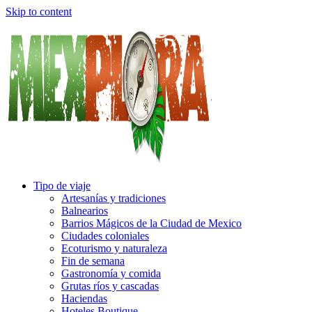
Skip to content
Tipo de viaje
Artesanías y tradiciones
Balnearios
Barrios Mágicos de la Ciudad de Mexico
Ciudades coloniales
Ecoturismo y naturaleza
Fin de semana
Gastronomía y comida
Grutas ríos y cascadas
Haciendas
Hoteles Boutique