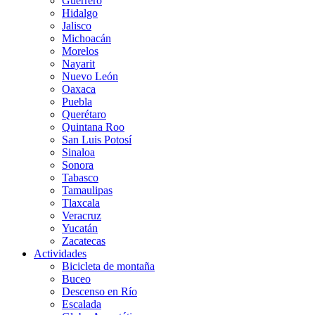
Guerrero
Hidalgo
Jalisco
Michoacán
Morelos
Nayarit
Nuevo León
Oaxaca
Puebla
Querétaro
Quintana Roo
San Luis Potosí
Sinaloa
Sonora
Tabasco
Tamaulipas
Tlaxcala
Veracruz
Yucatán
Zacatecas
Actividades
Bicicleta de montaña
Buceo
Descenso en Río
Escalada