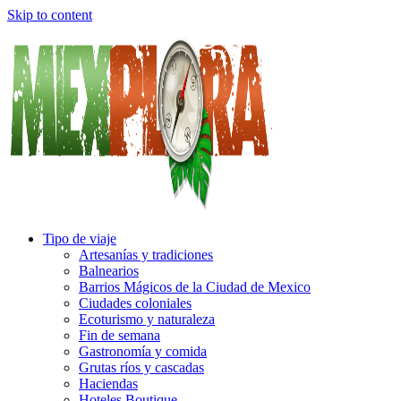
Skip to content
Tipo de viaje
Artesanías y tradiciones
Balnearios
Barrios Mágicos de la Ciudad de Mexico
Ciudades coloniales
Ecoturismo y naturaleza
Fin de semana
Gastronomía y comida
Grutas ríos y cascadas
Haciendas
Hoteles Boutique