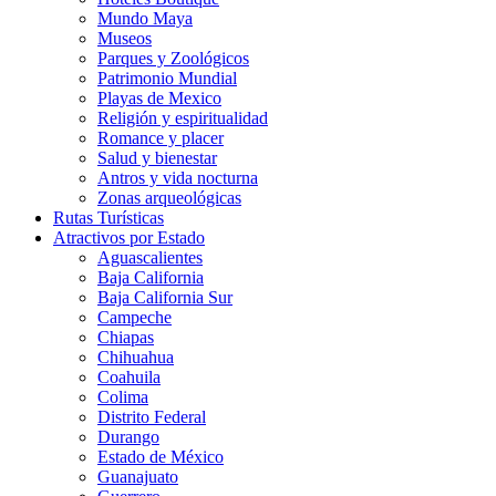
Mundo Maya
Museos
Parques y Zoológicos
Patrimonio Mundial
Playas de Mexico
Religión y espiritualidad
Romance y placer
Salud y bienestar
Antros y vida nocturna
Zonas arqueológicas
Rutas Turísticas
Atractivos por Estado
Aguascalientes
Baja California
Baja California Sur
Campeche
Chiapas
Chihuahua
Coahuila
Colima
Distrito Federal
Durango
Estado de México
Guanajuato