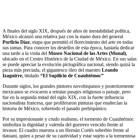
A finales del siglo XIX, después de años de inestabilidad política,
México alcanzó una relativa paz con la mano dura del general
Porfirio Díaz
, etapa que permitió el florecimiento del arte en todas
sus ramas. Para conocer los destellos de esta época, bastaría dedicar
una tarde a la visita del
Museo Nacional de las Artes (Munal)
,
ubicado en el Centro Histórico de la Ciudad de México. En sus salas
se puede apreciar la evolución pictográfica nacional, siendo quizá la
pieza más preciada, el gigantesco óleo del maestro
Leando
Izaguirre,
titulado
“El Supilicio de Cuauhtémoc”
Durante siglos, los grandes pintores novohispanos y posteriormente
mexicanos se evocaron a retratar pasajes religiosos o paisaje, pero
fue en la segunda mitad del siglo XIX, con la fuerte influencia
nacionalista francesa, que proliferaron pinturas que enaltecían la
historia de México, sobretodo el pasado prehispánico.
Por su impresionante y crudo realismo, el tormento de Cuauhtémoc
simboliza la dignidad y valentía del guerrero vencido frente al
invasor. El cuadro muestra a un Hernán Cortés soberbio frente al
tlatoani, quien a pesar de su cautividad y estar sujeto a la tormentosa