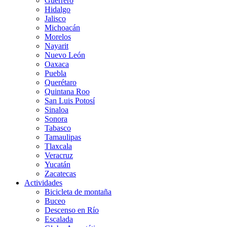
Guerrero
Hidalgo
Jalisco
Michoacán
Morelos
Nayarit
Nuevo León
Oaxaca
Puebla
Querétaro
Quintana Roo
San Luis Potosí
Sinaloa
Sonora
Tabasco
Tamaulipas
Tlaxcala
Veracruz
Yucatán
Zacatecas
Actividades
Bicicleta de montaña
Buceo
Descenso en Río
Escalada