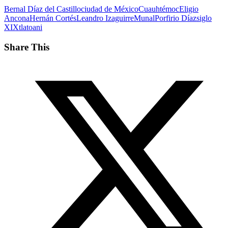
Bernal Díaz del Castillo
ciudad de México
Cuauhtémoc
Eligio
Ancona
Hernán Cortés
Leandro Izaguirre
Munal
Porfirio Díaz
siglo
XIX
tlatoani
Share This