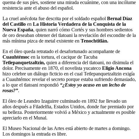
quema de sus píes, sostiene una mirada ecuánime, con una incólume
resistencia ante el abuso del español.
La cruel anécdota fue descrita por el soldado español
Bernal Díaz
del Castillo
en
La Historia Verdadera de la Conquista de la
Nueva España
, quien narró cómo Cortés y sus hombres sedientos
de oro deseaban obtener del tlatoani la revelación del escondite de la
más mínima pizca de metal existente en
Tenochtitlán.
En el óleo queda retratado el desafortunado acompañante de
Cuauhtémoc
en la tortura, el cacique de Tacuba
Tetlepanquetzaltzin,
quien a diferencia del tlatoani, no disimula el
dolor. Precisamente en 1870, el novelista yucateco
Eligio Ancona
hizo celebre un diálogo ficticio en el cual Tetlepanquetzaltzin exigía
a Cuauhtémoc revelar el secreto porque estaba sufriendo demasiado,
a lo que el tlatoani respondió
“¿Estoy yo acaso en un lecho de
rosas?”
.
El óleo de Leandro Izaguirre culminado en 1892 fue llevado un
años después a Filadelfia, Estados Unidos, donde fue premiado por
su belleza. Posteriormente volvió a México y actualmente es posible
apreciarlo en el Munal.
El Museo Nacional de las Artes está abierto de martes a domingo.
Los domingos la entrada es libre.