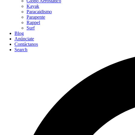
Globo Aerostático
Kayak
Paracaidismo
Parapente
Rappel
Surf
Blog
Anúnciate
Contáctanos
Search