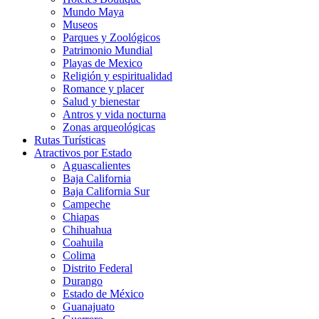
Mundo Maya
Museos
Parques y Zoológicos
Patrimonio Mundial
Playas de Mexico
Religión y espiritualidad
Romance y placer
Salud y bienestar
Antros y vida nocturna
Zonas arqueológicas
Rutas Turísticas
Atractivos por Estado
Aguascalientes
Baja California
Baja California Sur
Campeche
Chiapas
Chihuahua
Coahuila
Colima
Distrito Federal
Durango
Estado de México
Guanajuato