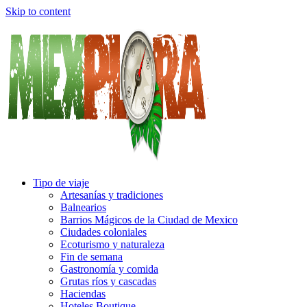
Skip to content
Tipo de viaje
Artesanías y tradiciones
Balnearios
Barrios Mágicos de la Ciudad de Mexico
Ciudades coloniales
Ecoturismo y naturaleza
Fin de semana
Gastronomía y comida
Grutas ríos y cascadas
Haciendas
Hoteles Boutique