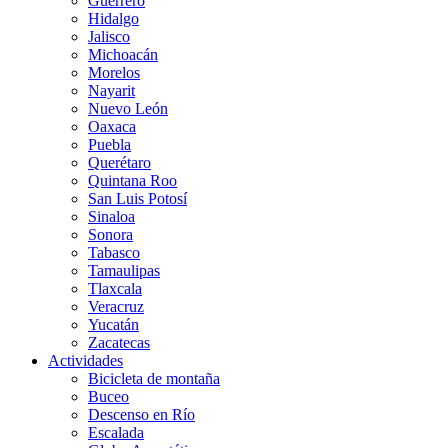
Guerrero
Hidalgo
Jalisco
Michoacán
Morelos
Nayarit
Nuevo León
Oaxaca
Puebla
Querétaro
Quintana Roo
San Luis Potosí
Sinaloa
Sonora
Tabasco
Tamaulipas
Tlaxcala
Veracruz
Yucatán
Zacatecas
Actividades
Bicicleta de montaña
Buceo
Descenso en Río
Escalada