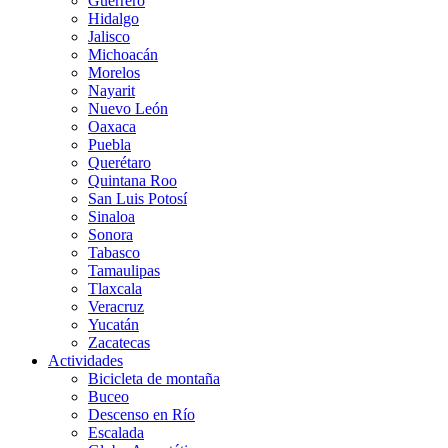
Guerrero
Hidalgo
Jalisco
Michoacán
Morelos
Nayarit
Nuevo León
Oaxaca
Puebla
Querétaro
Quintana Roo
San Luis Potosí
Sinaloa
Sonora
Tabasco
Tamaulipas
Tlaxcala
Veracruz
Yucatán
Zacatecas
Actividades
Bicicleta de montaña
Buceo
Descenso en Río
Escalada