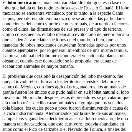
El
lobo mexicano
es una cierta variedad de lobo gris, esa clase de
lobo que habita en las regiones boscosas de Rusia o Canadá. El lobo
mexicano se encuentra vinculado, por lo tanto, a la especie Canis
Lupus, pero derivando en una raza que se adaptó a las particulares
condiciones del centro y norte de nuestro país, de acuerdo a factores
como el clima, las dimensiones de sus presas y el tipo de terreno.
Como consecuencia, el lobo mexicano evolucionó de menor tamaño
que las demás variedades de lobos en el mundo, o bien, que las
manadas de lobos mexicanos estuvieran formadas apenas por unos
cuantos ejemplares, por lo general, miembros de una misma familia.
La presa habitual del lobo mexicano era el venado cola blanca, no
obstante, cuando este depredador se lo proponía, era capaz de
acabar con animales de mayor tamaño.
El problema que ocasionó la desaparición del lobo mexicano, fue
que, al invadir el ser humano los territorios silvestres del norte y
centro de México, con fines agrícolas y ganaderos, los animales de
granja fueron los únicos que pudo hallar en su hábitat natural el lobo
mexicano. No mucho después, estos depredadores se percataron que
era mucho más sencillo cazar animales de granja que los venados
cola blanca, los cuales poco a poco fueron disminuyendo a causa de
la caza indiscriminada. Atemorizados por la suerte de sus animales,
campesinos y ganaderos decidieron atacar al lobo mexicano, de una
manera tan devastadora, que este carnívoro, todavía abundante en
sitios como el Pico de Orizaba o el Nevado de Toluca, a finales del