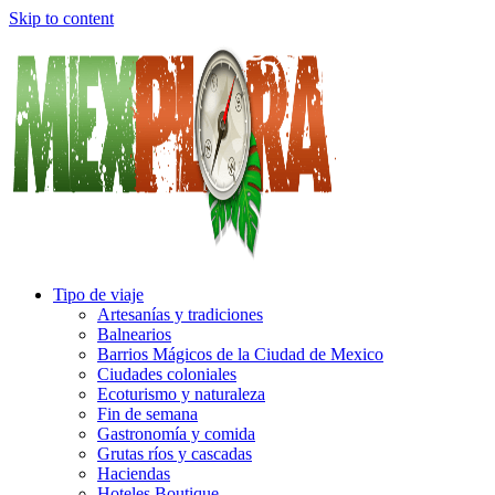
Skip to content
Tipo de viaje
Artesanías y tradiciones
Balnearios
Barrios Mágicos de la Ciudad de Mexico
Ciudades coloniales
Ecoturismo y naturaleza
Fin de semana
Gastronomía y comida
Grutas ríos y cascadas
Haciendas
Hoteles Boutique