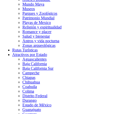
Mundo Maya
Museos
Parques y Zoológicos
Patrimonio Mundial
Playas de Mexico
Religión y espiritualidad
Romance y placer
Salud y bienestar
Antros y vida nocturna
Zonas arqueológicas
Rutas Turísticas
Atractivos por Estado
Aguascalientes
Baja California
Baja California Sur
Campeche
Chiapas
Chihuahua
Coahuila
Colima
Distrito Federal
Durango
Estado de México
Guanajuato