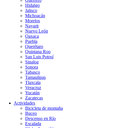
Guerrero
Hidalgo
Jalisco
Michoacán
Morelos
Nayarit
Nuevo León
Oaxaca
Puebla
Querétaro
Quintana Roo
San Luis Potosí
Sinaloa
Sonora
Tabasco
Tamaulipas
Tlaxcala
Veracruz
Yucatán
Zacatecas
Actividades
Bicicleta de montaña
Buceo
Descenso en Río
Escalada