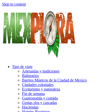
Skip to content
Tipo de viaje
Artesanías y tradiciones
Balnearios
Barrios Mágicos de la Ciudad de Mexico
Ciudades coloniales
Ecoturismo y naturaleza
Fin de semana
Gastronomía y comida
Grutas ríos y cascadas
Haciendas
Hoteles Boutique