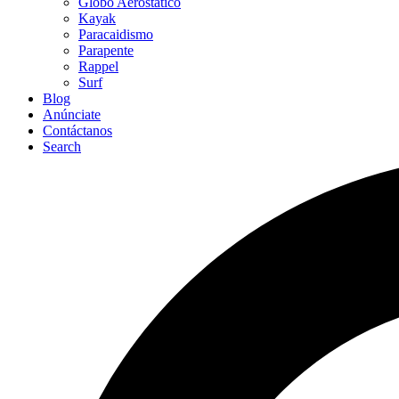
Globo Aerostático
Kayak
Paracaidismo
Parapente
Rappel
Surf
Blog
Anúnciate
Contáctanos
Search