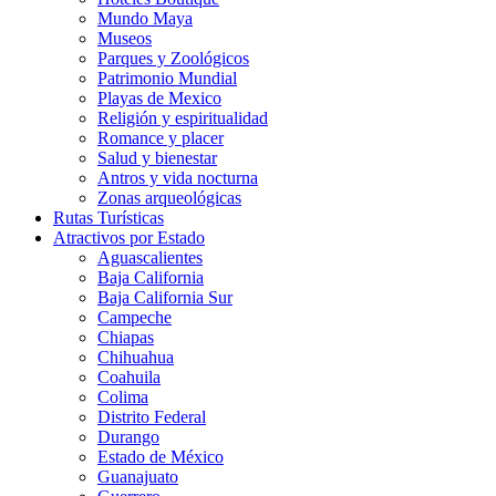
Mundo Maya
Museos
Parques y Zoológicos
Patrimonio Mundial
Playas de Mexico
Religión y espiritualidad
Romance y placer
Salud y bienestar
Antros y vida nocturna
Zonas arqueológicas
Rutas Turísticas
Atractivos por Estado
Aguascalientes
Baja California
Baja California Sur
Campeche
Chiapas
Chihuahua
Coahuila
Colima
Distrito Federal
Durango
Estado de México
Guanajuato