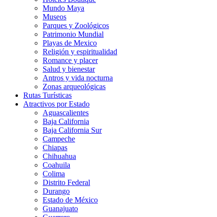
Mundo Maya
Museos
Parques y Zoológicos
Patrimonio Mundial
Playas de Mexico
Religión y espiritualidad
Romance y placer
Salud y bienestar
Antros y vida nocturna
Zonas arqueológicas
Rutas Turísticas
Atractivos por Estado
Aguascalientes
Baja California
Baja California Sur
Campeche
Chiapas
Chihuahua
Coahuila
Colima
Distrito Federal
Durango
Estado de México
Guanajuato