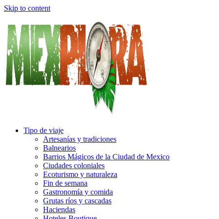
Skip to content
Tipo de viaje
Artesanías y tradiciones
Balnearios
Barrios Mágicos de la Ciudad de Mexico
Ciudades coloniales
Ecoturismo y naturaleza
Fin de semana
Gastronomía y comida
Grutas ríos y cascadas
Haciendas
Hoteles Boutique