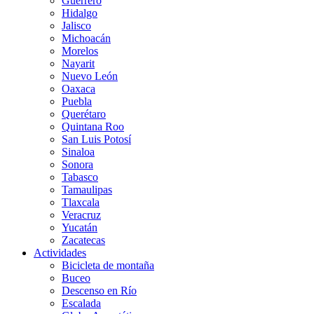
Guerrero
Hidalgo
Jalisco
Michoacán
Morelos
Nayarit
Nuevo León
Oaxaca
Puebla
Querétaro
Quintana Roo
San Luis Potosí
Sinaloa
Sonora
Tabasco
Tamaulipas
Tlaxcala
Veracruz
Yucatán
Zacatecas
Actividades
Bicicleta de montaña
Buceo
Descenso en Río
Escalada