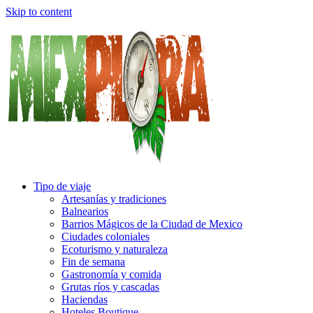
Skip to content
Tipo de viaje
Artesanías y tradiciones
Balnearios
Barrios Mágicos de la Ciudad de Mexico
Ciudades coloniales
Ecoturismo y naturaleza
Fin de semana
Gastronomía y comida
Grutas ríos y cascadas
Haciendas
Hoteles Boutique