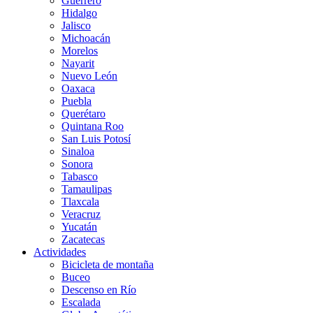
Guerrero
Hidalgo
Jalisco
Michoacán
Morelos
Nayarit
Nuevo León
Oaxaca
Puebla
Querétaro
Quintana Roo
San Luis Potosí
Sinaloa
Sonora
Tabasco
Tamaulipas
Tlaxcala
Veracruz
Yucatán
Zacatecas
Actividades
Bicicleta de montaña
Buceo
Descenso en Río
Escalada