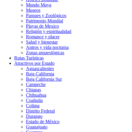
Mundo Maya
Museos
Parques y Zoológicos
Patrimonio Mundial
Playas de Mexico
Religión y espiritualidad
Romance y placer
Salud y bienestar
Antros y vida nocturna
Zonas arqueológicas
Rutas Turísticas
Atractivos por Estado
Aguascalientes
Baja California
Baja California Sur
Campeche
Chiapas
Chihuahua
Coahuila
Colima
Distrito Federal
Durango
Estado de México
Guanajuato