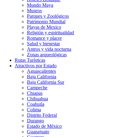
Mundo Maya
Museos
Parques y Zoológicos
Patrimonio Mundial
Playas de Mexico
Religión y espiritualidad
Romance y placer
Salud y bienestar
Antros y vida nocturna
Zonas arqueológicas
Rutas Turísticas
Atractivos por Estado
Aguascalientes
Baja California
Baja California Sur
Campeche
Chiapas
Chihuahua
Coahuila
Colima
Distrito Federal
Durango
Estado de México
Guanajuato