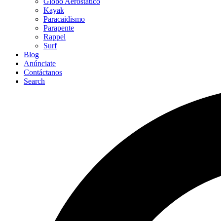
Globo Aerostático
Kayak
Paracaidismo
Parapente
Rappel
Surf
Blog
Anúnciate
Contáctanos
Search