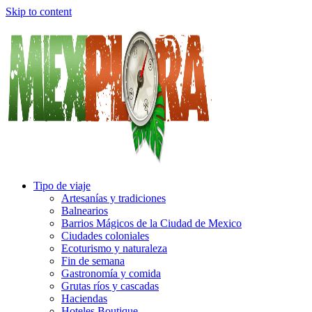
Skip to content
Tipo de viaje
Artesanías y tradiciones
Balnearios
Barrios Mágicos de la Ciudad de Mexico
Ciudades coloniales
Ecoturismo y naturaleza
Fin de semana
Gastronomía y comida
Grutas ríos y cascadas
Haciendas
Hoteles Boutique