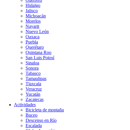
Guerrero
Hidalgo
Jalisco
Michoacán
Morelos
Nayarit
Nuevo León
Oaxaca
Puebla
Querétaro
Quintana Roo
San Luis Potosí
Sinaloa
Sonora
Tabasco
Tamaulipas
Tlaxcala
Veracruz
Yucatán
Zacatecas
Actividades
Bicicleta de montaña
Buceo
Descenso en Río
Escalada