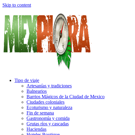
Skip to content
Tipo de viaje
Artesanías y tradiciones
Balnearios
Barrios Mágicos de la Ciudad de Mexico
Ciudades coloniales
Ecoturismo y naturaleza
Fin de semana
Gastronomía y comida
Grutas ríos y cascadas
Haciendas
Hoteles Boutique