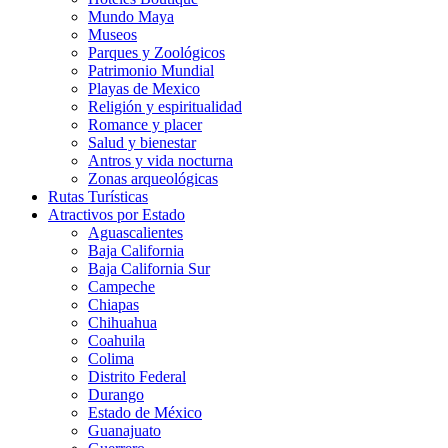
Mundo Maya
Museos
Parques y Zoológicos
Patrimonio Mundial
Playas de Mexico
Religión y espiritualidad
Romance y placer
Salud y bienestar
Antros y vida nocturna
Zonas arqueológicas
Rutas Turísticas
Atractivos por Estado
Aguascalientes
Baja California
Baja California Sur
Campeche
Chiapas
Chihuahua
Coahuila
Colima
Distrito Federal
Durango
Estado de México
Guanajuato