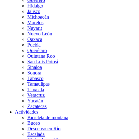
Guerrero
Hidalgo
Jalisco
Michoacán
Morelos
Nayarit
Nuevo León
Oaxaca
Puebla
Querétaro
Quintana Roo
San Luis Potosí
Sinaloa
Sonora
Tabasco
Tamaulipas
Tlaxcala
Veracruz
Yucatán
Zacatecas
Actividades
Bicicleta de montaña
Buceo
Descenso en Río
Escalada