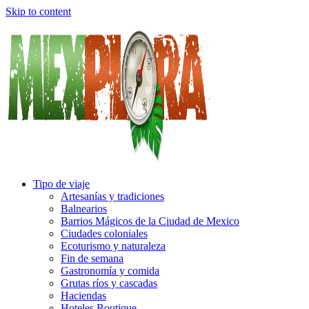
Skip to content
Tipo de viaje
Artesanías y tradiciones
Balnearios
Barrios Mágicos de la Ciudad de Mexico
Ciudades coloniales
Ecoturismo y naturaleza
Fin de semana
Gastronomía y comida
Grutas ríos y cascadas
Haciendas
Hoteles Boutique