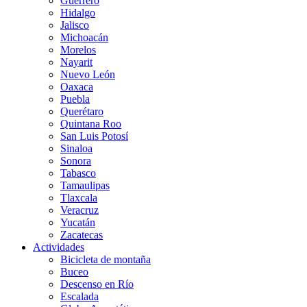
Guerrero
Hidalgo
Jalisco
Michoacán
Morelos
Nayarit
Nuevo León
Oaxaca
Puebla
Querétaro
Quintana Roo
San Luis Potosí
Sinaloa
Sonora
Tabasco
Tamaulipas
Tlaxcala
Veracruz
Yucatán
Zacatecas
Actividades
Bicicleta de montaña
Buceo
Descenso en Río
Escalada