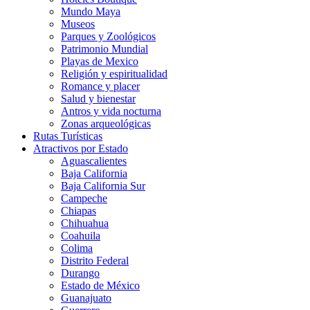
Mundo Maya
Museos
Parques y Zoológicos
Patrimonio Mundial
Playas de Mexico
Religión y espiritualidad
Romance y placer
Salud y bienestar
Antros y vida nocturna
Zonas arqueológicas
Rutas Turísticas
Atractivos por Estado
Aguascalientes
Baja California
Baja California Sur
Campeche
Chiapas
Chihuahua
Coahuila
Colima
Distrito Federal
Durango
Estado de México
Guanajuato