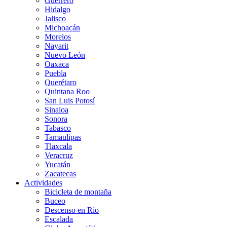
Guerrero
Hidalgo
Jalisco
Michoacán
Morelos
Nayarit
Nuevo León
Oaxaca
Puebla
Querétaro
Quintana Roo
San Luis Potosí
Sinaloa
Sonora
Tabasco
Tamaulipas
Tlaxcala
Veracruz
Yucatán
Zacatecas
Actividades
Bicicleta de montaña
Buceo
Descenso en Río
Escalada