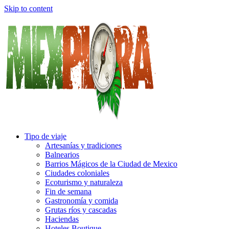
Skip to content
Tipo de viaje
Artesanías y tradiciones
Balnearios
Barrios Mágicos de la Ciudad de Mexico
Ciudades coloniales
Ecoturismo y naturaleza
Fin de semana
Gastronomía y comida
Grutas ríos y cascadas
Haciendas
Hoteles Boutique