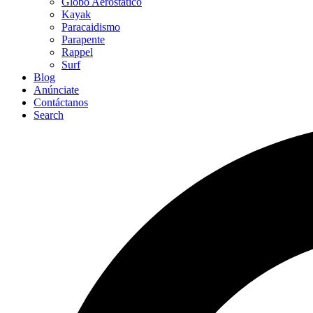
Globo Aerostático
Kayak
Paracaidismo
Parapente
Rappel
Surf
Blog
Anúnciate
Contáctanos
Search