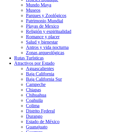
Mundo Maya
Museos
Parques y Zoológicos
Patrimonio Mundial
Playas de Mexico
Religión y espiritualidad
Romance y placer
Salud y bienestar
Antros y vida nocturna
Zonas arqueológicas
Rutas Turísticas
Atractivos por Estado
Aguascalientes
Baja California
Baja California Sur
Campeche
Chiapas
Chihuahua
Coahuila
Colima
Distrito Federal
Durango
Estado de México
Guanajuato