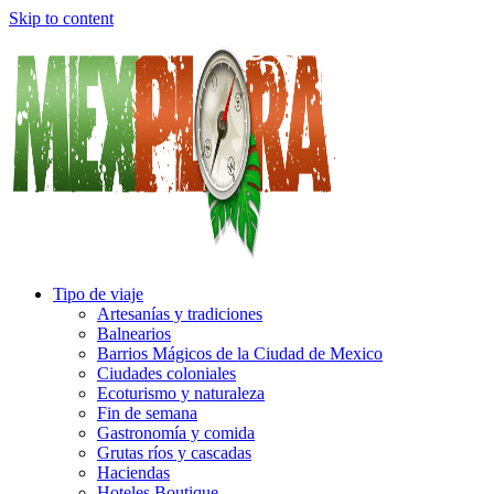
Skip to content
Tipo de viaje
Artesanías y tradiciones
Balnearios
Barrios Mágicos de la Ciudad de Mexico
Ciudades coloniales
Ecoturismo y naturaleza
Fin de semana
Gastronomía y comida
Grutas ríos y cascadas
Haciendas
Hoteles Boutique