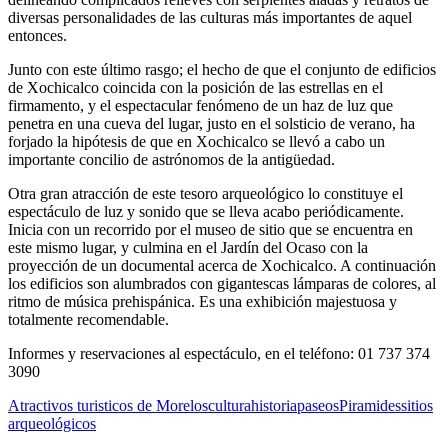
diversas personalidades de las culturas más importantes de aquel
entonces.
Junto con este último rasgo; el hecho de que el conjunto de edificios
de Xochicalco coincida con la posición de las estrellas en el
firmamento, y el espectacular fenómeno de un haz de luz que
penetra en una cueva del lugar, justo en el solsticio de verano, ha
forjado la hipótesis de que en Xochicalco se llevó a cabo un
importante concilio de astrónomos de la antigüedad.
Otra gran atracción de este tesoro arqueológico lo constituye el
espectáculo de luz y sonido que se lleva acabo periódicamente.
Inicia con un recorrido por el museo de sitio que se encuentra en
este mismo lugar, y culmina en el Jardín del Ocaso con la
proyección de un documental acerca de Xochicalco. A continuación
los edificios son alumbrados con gigantescas lámparas de colores, al
ritmo de música prehispánica. Es una exhibición majestuosa y
totalmente recomendable.
Informes y reservaciones al espectáculo, en el teléfono: 01 737 374
3090
Atractivos turisticos de Morelos
cultura
historia
paseos
Piramides
sitios
arqueológicos