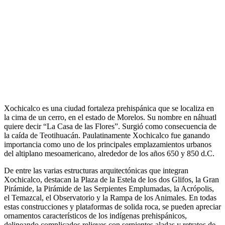
Xochicalco es una ciudad fortaleza prehispánica que se localiza en
la cima de un cerro, en el estado de Morelos. Su nombre en náhuatl
quiere decir “La Casa de las Flores”. Surgió como consecuencia de
la caída de Teotihuacán. Paulatinamente Xochicalco fue ganando
importancia como uno de los principales emplazamientos urbanos
del altiplano mesoamericano, alrededor de los años 650 y 850 d.C.
De entre las varias estructuras arquitectónicas que integran
Xochicalco, destacan la Plaza de la Estela de los dos Glifos, la Gran
Pirámide, la Pirámide de las Serpientes Emplumadas, la Acrópolis,
el Temazcal, el Observatorio y la Rampa de los Animales. En todas
estas construcciones y plataformas de solida roca, se pueden apreciar
ornamentos característicos de los indígenas prehispánicos,
delineando complicados relieves con serpientes aladas y retratos de