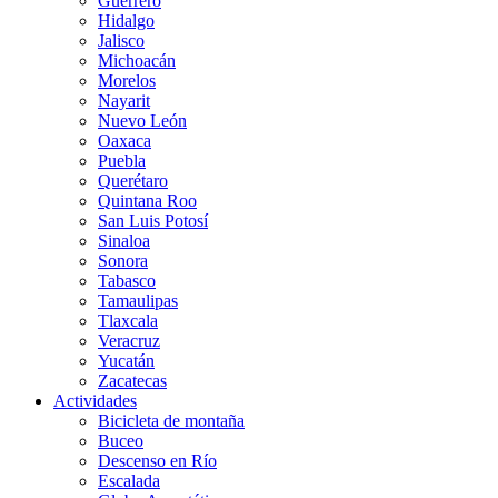
Guerrero
Hidalgo
Jalisco
Michoacán
Morelos
Nayarit
Nuevo León
Oaxaca
Puebla
Querétaro
Quintana Roo
San Luis Potosí
Sinaloa
Sonora
Tabasco
Tamaulipas
Tlaxcala
Veracruz
Yucatán
Zacatecas
Actividades
Bicicleta de montaña
Buceo
Descenso en Río
Escalada