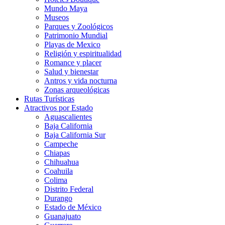
Mundo Maya
Museos
Parques y Zoológicos
Patrimonio Mundial
Playas de Mexico
Religión y espiritualidad
Romance y placer
Salud y bienestar
Antros y vida nocturna
Zonas arqueológicas
Rutas Turísticas
Atractivos por Estado
Aguascalientes
Baja California
Baja California Sur
Campeche
Chiapas
Chihuahua
Coahuila
Colima
Distrito Federal
Durango
Estado de México
Guanajuato