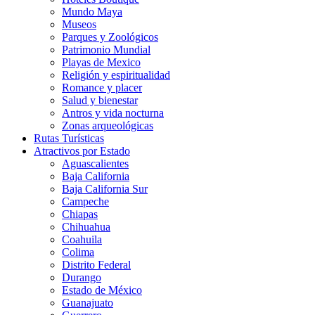
Mundo Maya
Museos
Parques y Zoológicos
Patrimonio Mundial
Playas de Mexico
Religión y espiritualidad
Romance y placer
Salud y bienestar
Antros y vida nocturna
Zonas arqueológicas
Rutas Turísticas
Atractivos por Estado
Aguascalientes
Baja California
Baja California Sur
Campeche
Chiapas
Chihuahua
Coahuila
Colima
Distrito Federal
Durango
Estado de México
Guanajuato