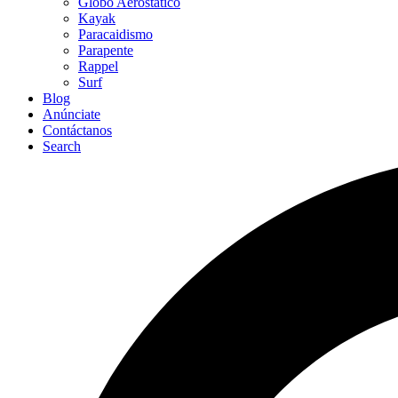
Globo Aerostático
Kayak
Paracaidismo
Parapente
Rappel
Surf
Blog
Anúnciate
Contáctanos
Search