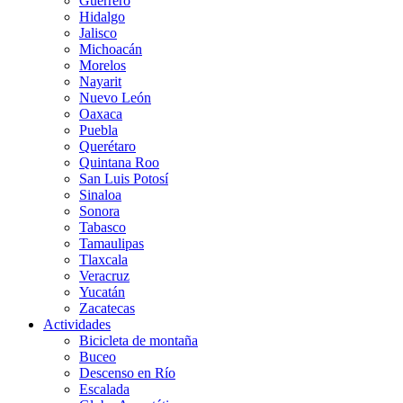
Guerrero
Hidalgo
Jalisco
Michoacán
Morelos
Nayarit
Nuevo León
Oaxaca
Puebla
Querétaro
Quintana Roo
San Luis Potosí
Sinaloa
Sonora
Tabasco
Tamaulipas
Tlaxcala
Veracruz
Yucatán
Zacatecas
Actividades
Bicicleta de montaña
Buceo
Descenso en Río
Escalada