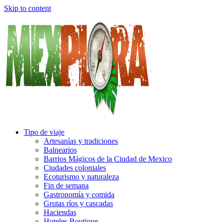
Skip to content
Tipo de viaje
Artesanías y tradiciones
Balnearios
Barrios Mágicos de la Ciudad de Mexico
Ciudades coloniales
Ecoturismo y naturaleza
Fin de semana
Gastronomía y comida
Grutas ríos y cascadas
Haciendas
Hoteles Boutique