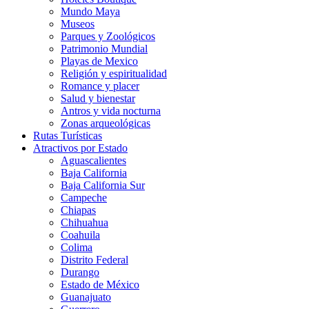
Mundo Maya
Museos
Parques y Zoológicos
Patrimonio Mundial
Playas de Mexico
Religión y espiritualidad
Romance y placer
Salud y bienestar
Antros y vida nocturna
Zonas arqueológicas
Rutas Turísticas
Atractivos por Estado
Aguascalientes
Baja California
Baja California Sur
Campeche
Chiapas
Chihuahua
Coahuila
Colima
Distrito Federal
Durango
Estado de México
Guanajuato