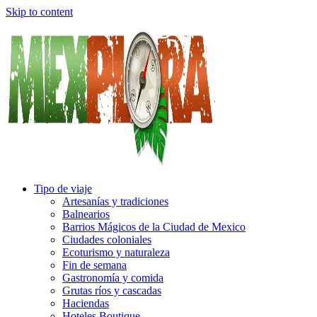
Skip to content
Tipo de viaje
Artesanías y tradiciones
Balnearios
Barrios Mágicos de la Ciudad de Mexico
Ciudades coloniales
Ecoturismo y naturaleza
Fin de semana
Gastronomía y comida
Grutas ríos y cascadas
Haciendas
Hoteles Boutique