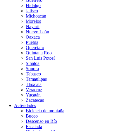
Guerrero
Hidalgo
Jalisco
Michoacán
Morelos
Nayarit
Nuevo León
Oaxaca
Puebla
Querétaro
Quintana Roo
San Luis Potosí
Sinaloa
Sonora
Tabasco
Tamaulipas
Tlaxcala
Veracruz
Yucatán
Zacatecas
Actividades
Bicicleta de montaña
Buceo
Descenso en Río
Escalada