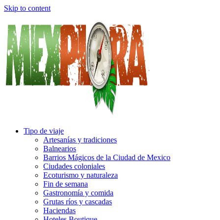
Skip to content
Tipo de viaje
Artesanías y tradiciones
Balnearios
Barrios Mágicos de la Ciudad de Mexico
Ciudades coloniales
Ecoturismo y naturaleza
Fin de semana
Gastronomía y comida
Grutas ríos y cascadas
Haciendas
Hoteles Boutique