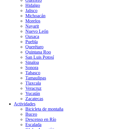
Guerrero
Hidalgo
Jalisco
Michoacán
Morelos
Nayarit
Nuevo León
Oaxaca
Puebla
Querétaro
Quintana Roo
San Luis Potosí
Sinaloa
Sonora
Tabasco
Tamaulipas
Tlaxcala
Veracruz
Yucatán
Zacatecas
Actividades
Bicicleta de montaña
Buceo
Descenso en Río
Escalada