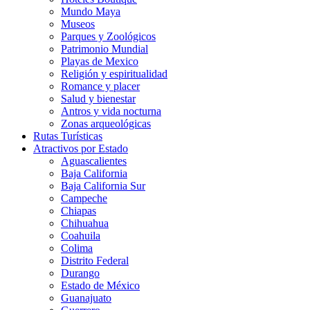
Mundo Maya
Museos
Parques y Zoológicos
Patrimonio Mundial
Playas de Mexico
Religión y espiritualidad
Romance y placer
Salud y bienestar
Antros y vida nocturna
Zonas arqueológicas
Rutas Turísticas
Atractivos por Estado
Aguascalientes
Baja California
Baja California Sur
Campeche
Chiapas
Chihuahua
Coahuila
Colima
Distrito Federal
Durango
Estado de México
Guanajuato