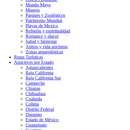
Mundo Maya
Museos
Parques y Zoológicos
Patrimonio Mundial
Playas de Mexico
Religión y espiritualidad
Romance y placer
Salud y bienestar
Antros y vida nocturna
Zonas arqueológicas
Rutas Turísticas
Atractivos por Estado
Aguascalientes
Baja California
Baja California Sur
Campeche
Chiapas
Chihuahua
Coahuila
Colima
Distrito Federal
Durango
Estado de México
Guanajuato