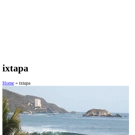
ixtapa
Home
»
ixtapa