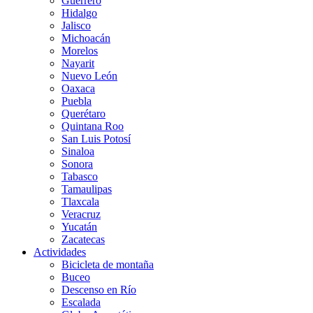
Guerrero
Hidalgo
Jalisco
Michoacán
Morelos
Nayarit
Nuevo León
Oaxaca
Puebla
Querétaro
Quintana Roo
San Luis Potosí
Sinaloa
Sonora
Tabasco
Tamaulipas
Tlaxcala
Veracruz
Yucatán
Zacatecas
Actividades
Bicicleta de montaña
Buceo
Descenso en Río
Escalada