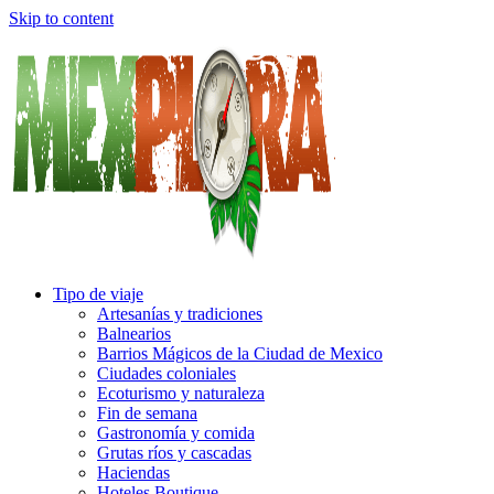
Skip to content
Tipo de viaje
Artesanías y tradiciones
Balnearios
Barrios Mágicos de la Ciudad de Mexico
Ciudades coloniales
Ecoturismo y naturaleza
Fin de semana
Gastronomía y comida
Grutas ríos y cascadas
Haciendas
Hoteles Boutique