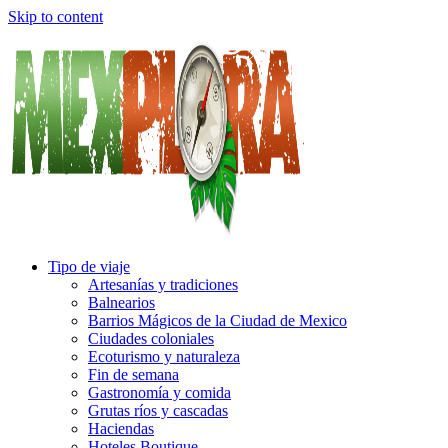
Skip to content
Tipo de viaje
Artesanías y tradiciones
Balnearios
Barrios Mágicos de la Ciudad de Mexico
Ciudades coloniales
Ecoturismo y naturaleza
Fin de semana
Gastronomía y comida
Grutas ríos y cascadas
Haciendas
Hoteles Boutique