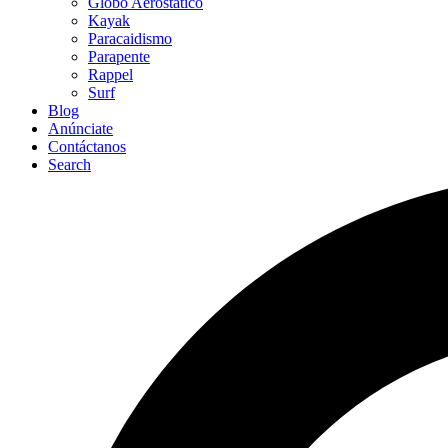
Globo Aerostático
Kayak
Paracaidismo
Parapente
Rappel
Surf
Blog
Anúnciate
Contáctanos
Search