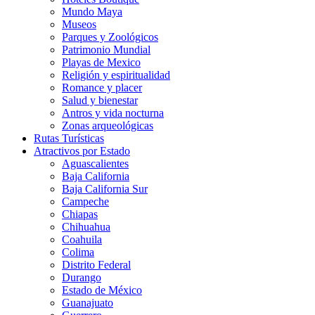
Mundo Maya
Museos
Parques y Zoológicos
Patrimonio Mundial
Playas de Mexico
Religión y espiritualidad
Romance y placer
Salud y bienestar
Antros y vida nocturna
Zonas arqueológicas
Rutas Turísticas
Atractivos por Estado
Aguascalientes
Baja California
Baja California Sur
Campeche
Chiapas
Chihuahua
Coahuila
Colima
Distrito Federal
Durango
Estado de México
Guanajuato