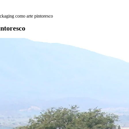
ackaging como arte pintoresco
intoresco