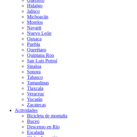
Guerrero
Hidalgo
Jalisco
Michoacán
Morelos
Nayarit
Nuevo León
Oaxaca
Puebla
Querétaro
Quintana Roo
San Luis Potosí
Sinaloa
Sonora
Tabasco
Tamaulipas
Tlaxcala
Veracruz
Yucatán
Zacatecas
Actividades
Bicicleta de montaña
Buceo
Descenso en Río
Escalada