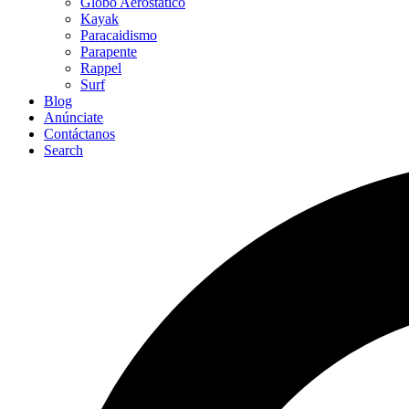
Globo Aerostático
Kayak
Paracaidismo
Parapente
Rappel
Surf
Blog
Anúnciate
Contáctanos
Search