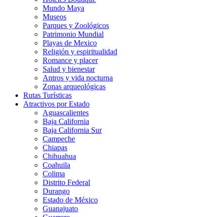
Mundo Maya
Museos
Parques y Zoológicos
Patrimonio Mundial
Playas de Mexico
Religión y espiritualidad
Romance y placer
Salud y bienestar
Antros y vida nocturna
Zonas arqueológicas
Rutas Turísticas
Atractivos por Estado
Aguascalientes
Baja California
Baja California Sur
Campeche
Chiapas
Chihuahua
Coahuila
Colima
Distrito Federal
Durango
Estado de México
Guanajuato