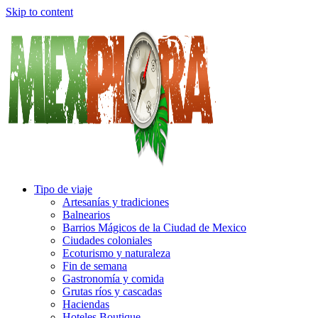
Skip to content
Tipo de viaje
Artesanías y tradiciones
Balnearios
Barrios Mágicos de la Ciudad de Mexico
Ciudades coloniales
Ecoturismo y naturaleza
Fin de semana
Gastronomía y comida
Grutas ríos y cascadas
Haciendas
Hoteles Boutique