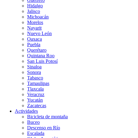
Guerrero
Hidalgo
Jalisco
Michoacán
Morelos
Nayarit
Nuevo León
Oaxaca
Puebla
Querétaro
Quintana Roo
San Luis Potosí
Sinaloa
Sonora
Tabasco
Tamaulipas
Tlaxcala
Veracruz
Yucatán
Zacatecas
Actividades
Bicicleta de montaña
Buceo
Descenso en Río
Escalada