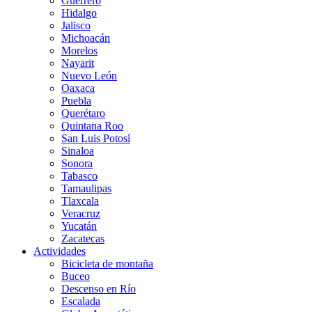
Guerrero
Hidalgo
Jalisco
Michoacán
Morelos
Nayarit
Nuevo León
Oaxaca
Puebla
Querétaro
Quintana Roo
San Luis Potosí
Sinaloa
Sonora
Tabasco
Tamaulipas
Tlaxcala
Veracruz
Yucatán
Zacatecas
Actividades
Bicicleta de montaña
Buceo
Descenso en Río
Escalada