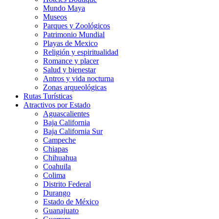
Mundo Maya
Museos
Parques y Zoológicos
Patrimonio Mundial
Playas de Mexico
Religión y espiritualidad
Romance y placer
Salud y bienestar
Antros y vida nocturna
Zonas arqueológicas
Rutas Turísticas
Atractivos por Estado
Aguascalientes
Baja California
Baja California Sur
Campeche
Chiapas
Chihuahua
Coahuila
Colima
Distrito Federal
Durango
Estado de México
Guanajuato