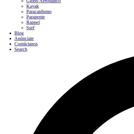
Globo Aerostático
Kayak
Paracaidismo
Parapente
Rappel
Surf
Blog
Anúnciate
Contáctanos
Search