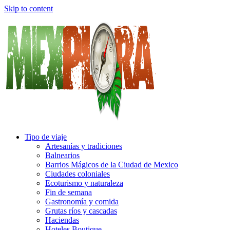
Skip to content
Tipo de viaje
Artesanías y tradiciones
Balnearios
Barrios Mágicos de la Ciudad de Mexico
Ciudades coloniales
Ecoturismo y naturaleza
Fin de semana
Gastronomía y comida
Grutas ríos y cascadas
Haciendas
Hoteles Boutique