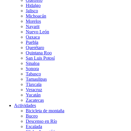
Guerrero
Hidalgo
Jalisco
Michoacán
Morelos
Nayarit
Nuevo León
Oaxaca
Puebla
Querétaro
Quintana Roo
San Luis Potosí
Sinaloa
Sonora
Tabasco
Tamaulipas
Tlaxcala
Veracruz
Yucatán
Zacatecas
Actividades
Bicicleta de montaña
Buceo
Descenso en Río
Escalada