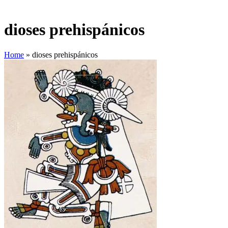
dioses prehispánicos
Home
»
dioses prehispánicos