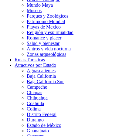
Mundo Maya
Museos
Parques y Zoológicos
Patrimonio Mundial
Playas de Mexico
Religión y espiritualidad
Romance y placer
Salud y bienestar
Antros y vida nocturna
Zonas arqueológicas
Rutas Turísticas
Atractivos por Estado
Aguascalientes
Baja California
Baja California Sur
Campeche
Chiapas
Chihuahua
Coahuila
Colima
Distrito Federal
Durango
Estado de México
Guanajuato