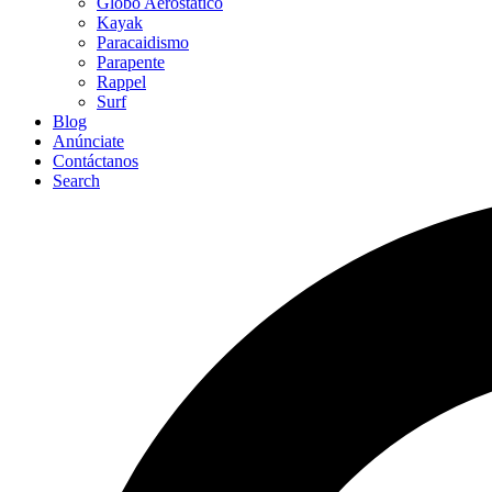
Globo Aerostático
Kayak
Paracaidismo
Parapente
Rappel
Surf
Blog
Anúnciate
Contáctanos
Search