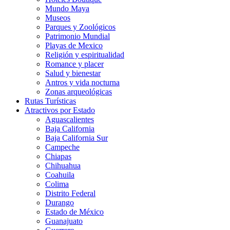
Mundo Maya
Museos
Parques y Zoológicos
Patrimonio Mundial
Playas de Mexico
Religión y espiritualidad
Romance y placer
Salud y bienestar
Antros y vida nocturna
Zonas arqueológicas
Rutas Turísticas
Atractivos por Estado
Aguascalientes
Baja California
Baja California Sur
Campeche
Chiapas
Chihuahua
Coahuila
Colima
Distrito Federal
Durango
Estado de México
Guanajuato