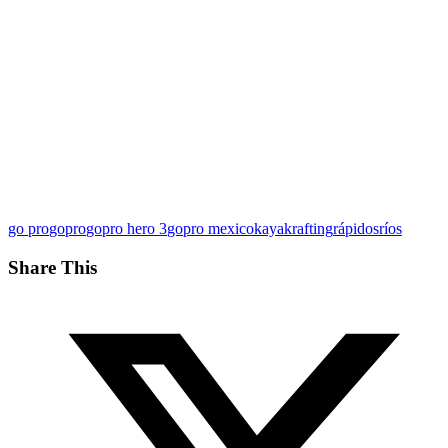
go pro
gopro
gopro hero 3
gopro mexico
kayak
rafting
rápidos
ríos
Share This