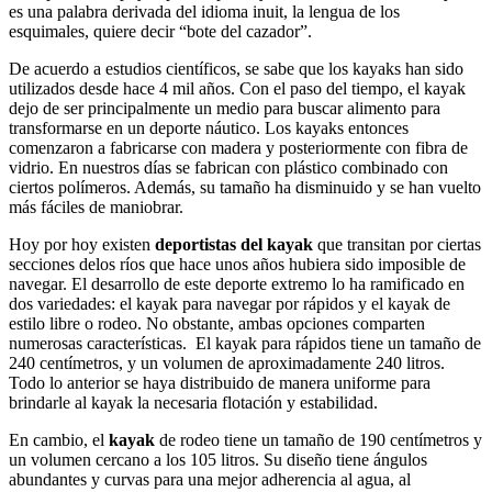
es una palabra derivada del idioma inuit, la lengua de los
esquimales, quiere decir “bote del cazador”.
De acuerdo a estudios científicos, se sabe que los kayaks han sido
utilizados desde hace 4 mil años. Con el paso del tiempo, el kayak
dejo de ser principalmente un medio para buscar alimento para
transformarse en un deporte náutico. Los kayaks entonces
comenzaron a fabricarse con madera y posteriormente con fibra de
vidrio. En nuestros días se fabrican con plástico combinado con
ciertos polímeros. Además, su tamaño ha disminuido y se han vuelto
más fáciles de maniobrar.
Hoy por hoy existen
deportistas del kayak
que transitan por ciertas
secciones delos ríos que hace unos años hubiera sido imposible de
navegar. El desarrollo de este deporte extremo lo ha ramificado en
dos variedades: el kayak para navegar por rápidos y el kayak de
estilo libre o rodeo. No obstante, ambas opciones comparten
numerosas características. El kayak para rápidos tiene un tamaño de
240 centímetros, y un volumen de aproximadamente 240 litros.
Todo lo anterior se haya distribuido de manera uniforme para
brindarle al kayak la necesaria flotación y estabilidad.
En cambio, el
kayak
de rodeo tiene un tamaño de 190 centímetros y
un volumen cercano a los 105 litros. Su diseño tiene ángulos
abundantes y curvas para una mejor adherencia al agua, al