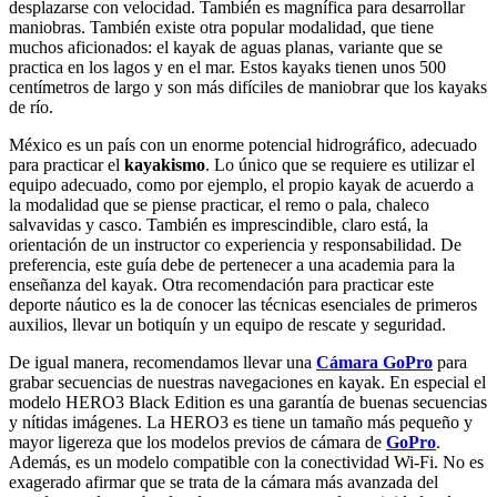
desplazarse con velocidad. También es magnífica para desarrollar
maniobras. También existe otra popular modalidad, que tiene
muchos aficionados: el kayak de aguas planas, variante que se
practica en los lagos y en el mar. Estos kayaks tienen unos 500
centímetros de largo y son más difíciles de maniobrar que los kayaks
de río.
México es un país con un enorme potencial hidrográfico, adecuado
para practicar el
kayakismo
. Lo único que se requiere es utilizar el
equipo adecuado, como por ejemplo, el propio kayak de acuerdo a
la modalidad que se piense practicar, el remo o pala, chaleco
salvavidas y casco. También es imprescindible, claro está, la
orientación de un instructor co experiencia y responsabilidad. De
preferencia, este guía debe de pertenecer a una academia para la
enseñanza del kayak. Otra recomendación para practicar este
deporte náutico es la de conocer las técnicas esenciales de primeros
auxilios, llevar un botiquín y un equipo de rescate y seguridad.
De igual manera, recomendamos llevar una
Cámara GoPro
para
grabar secuencias de nuestras navegaciones en kayak. En especial el
modelo HERO3 Black Edition es una garantía de buenas secuencias
y nítidas imágenes. La HERO3 es tiene un tamaño más pequeño y
mayor ligereza que los modelos previos de cámara de
GoPro
.
Además, es un modelo compatible con la conectividad Wi-Fi. No es
exagerado afirmar que se trata de la cámara más avanzada del