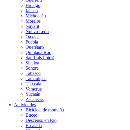
Guerrero
Hidalgo
Jalisco
Michoacán
Morelos
Nayarit
Nuevo León
Oaxaca
Puebla
Querétaro
Quintana Roo
San Luis Potosí
Sinaloa
Sonora
Tabasco
Tamaulipas
Tlaxcala
Veracruz
Yucatán
Zacatecas
Actividades
Bicicleta de montaña
Buceo
Descenso en Río
Escalada