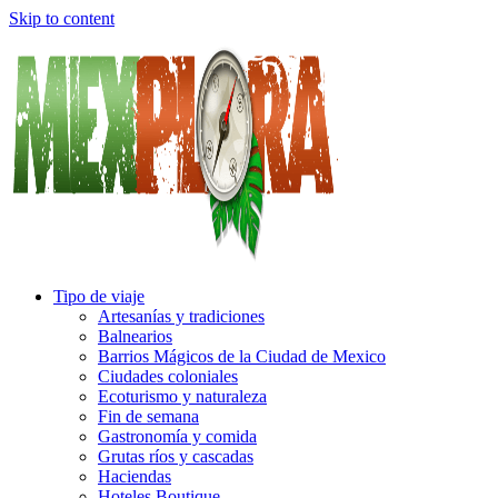
Skip to content
Tipo de viaje
Artesanías y tradiciones
Balnearios
Barrios Mágicos de la Ciudad de Mexico
Ciudades coloniales
Ecoturismo y naturaleza
Fin de semana
Gastronomía y comida
Grutas ríos y cascadas
Haciendas
Hoteles Boutique