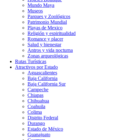
Mundo Maya
Museos
Parques y Zoológicos
Patrimonio Mundial
Playas de Mexico
Religión y espiritualidad
Romance y placer
Salud y bienestar
Antros y vida nocturna
Zonas arqueológicas
Rutas Turísticas
Atractivos por Estado
Aguascalientes
Baja California
Baja California Sur
Campeche
Chiapas
Chihuahua
Coahuila
Colima
Distrito Federal
Durango
Estado de México
Guanajuato