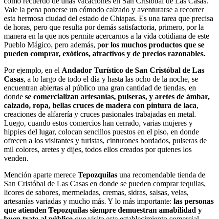
como recuerdo de unas vacaciones en San Cristóbal de Las Casas.
Vale la pena ponerse un cómodo calzado y aventurarse a recorrer
esta hermosa ciudad del estado de Chiapas. Es una tarea que precisa
de horas, pero que resulta por demás satisfactoria, primero, por la
manera en la que nos permite acercarnos a la vida cotidiana de este
Pueblo Mágico, pero además, p
or los muchos productos que se
pueden comprar, exóticos, atractivos y de precios razonables.
Por ejemplo, en el
Andador Turístico de San Cristóbal de Las
Casas
, a lo largo de todo el día y hasta las ocho de la noche, se
encuentran abiertas al público una gran cantidad de tiendas, en
donde
se comercializan artesanías, pulseras, y aretes de ámbar,
calzado, ropa, bellas cruces de madera con pintura de laca
,
creaciones de alfarería y cruces pasionales trabajadas en metal.
Luego, cuando estos comercios han cerrado, varias mujeres y
hippies del lugar, colocan sencillos puestos en el piso, en donde
ofrecen a los visitantes y turistas, cinturones bordados, pulseras de
mil colores, aretes y dijes, todos ellos creados por quienes los
venden.
Mención aparte merece
Tepozquilas
una recomendable tienda de
San Cristóbal de Las Casas en donde se pueden comprar tequilas,
licores de sabores, mermeladas, cremas, sidras, salsas, velas,
artesanías variadas y mucho más. Y lo más importante:
las personas
que atienden Tepozquilas siempre demuestran amabilidad y
buen trato al público
que visita este establecimiento comercial.