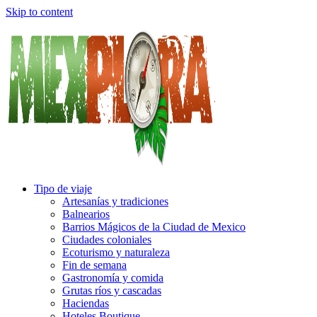
Skip to content
Tipo de viaje
Artesanías y tradiciones
Balnearios
Barrios Mágicos de la Ciudad de Mexico
Ciudades coloniales
Ecoturismo y naturaleza
Fin de semana
Gastronomía y comida
Grutas ríos y cascadas
Haciendas
Hoteles Boutique