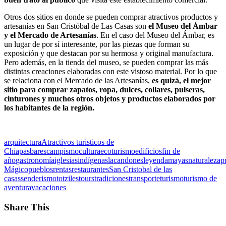
Otros dos sitios en donde se pueden comprar atractivos productos y
artesanías en San Cristóbal de Las Casas son
el Museo del Ámbar
y el Mercado de Artesanías
. En el caso del Museo del Ámbar, es
un lugar de por sí interesante, por las piezas que forman su
exposición y que destacan por su hermosa y original manufactura.
Pero además, en la tienda del museo, se pueden comprar las más
distintas creaciones elaboradas con este vistoso material. Por lo que
se relaciona con el Mercado de las Artesanías,
es quizá, el mejor
sitio para comprar zapatos, ropa, dulces, collares, pulseras,
cinturones y muchos otros objetos y productos elaborados por
los habitantes de la región.
arquitectura
Atractivos turisticos de
Chiapas
bares
campismo
cultura
ecoturismo
edificios
fin de
año
gastronomía
iglesias
indígenas
lacandones
leyenda
mayas
naturaleza
p
Mágico
pueblos
rentas
restaurantes
San Cristobal de las
casas
senderismo
totziles
tours
tradiciones
transporte
turismo
turismo de
aventura
vacaciones
Share This