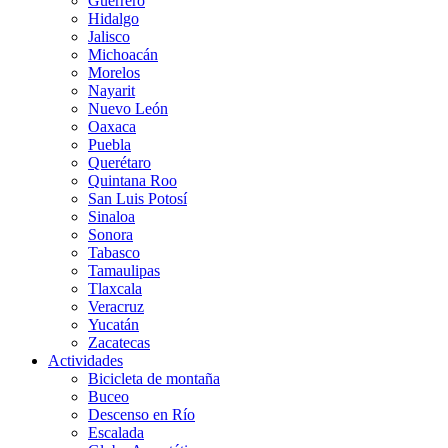
Guerrero
Hidalgo
Jalisco
Michoacán
Morelos
Nayarit
Nuevo León
Oaxaca
Puebla
Querétaro
Quintana Roo
San Luis Potosí
Sinaloa
Sonora
Tabasco
Tamaulipas
Tlaxcala
Veracruz
Yucatán
Zacatecas
Actividades
Bicicleta de montaña
Buceo
Descenso en Río
Escalada