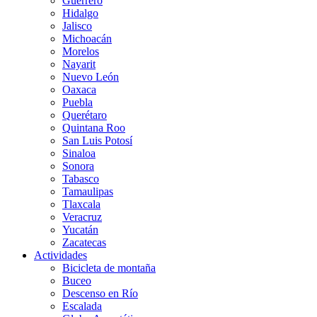
Guerrero
Hidalgo
Jalisco
Michoacán
Morelos
Nayarit
Nuevo León
Oaxaca
Puebla
Querétaro
Quintana Roo
San Luis Potosí
Sinaloa
Sonora
Tabasco
Tamaulipas
Tlaxcala
Veracruz
Yucatán
Zacatecas
Actividades
Bicicleta de montaña
Buceo
Descenso en Río
Escalada