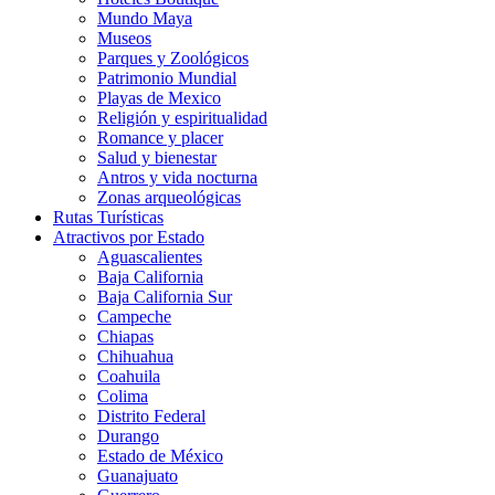
Mundo Maya
Museos
Parques y Zoológicos
Patrimonio Mundial
Playas de Mexico
Religión y espiritualidad
Romance y placer
Salud y bienestar
Antros y vida nocturna
Zonas arqueológicas
Rutas Turísticas
Atractivos por Estado
Aguascalientes
Baja California
Baja California Sur
Campeche
Chiapas
Chihuahua
Coahuila
Colima
Distrito Federal
Durango
Estado de México
Guanajuato