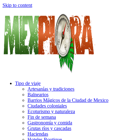
Skip to content
Tipo de viaje
Artesanías y tradiciones
Balnearios
Barrios Mágicos de la Ciudad de Mexico
Ciudades coloniales
Ecoturismo y naturaleza
Fin de semana
Gastronomía y comida
Grutas ríos y cascadas
Haciendas
Hoteles Boutique