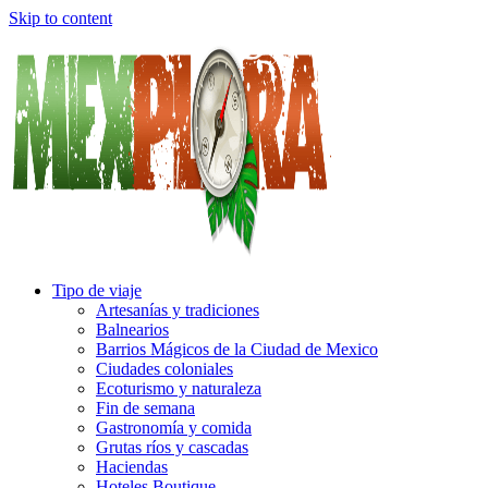
Skip to content
Tipo de viaje
Artesanías y tradiciones
Balnearios
Barrios Mágicos de la Ciudad de Mexico
Ciudades coloniales
Ecoturismo y naturaleza
Fin de semana
Gastronomía y comida
Grutas ríos y cascadas
Haciendas
Hoteles Boutique