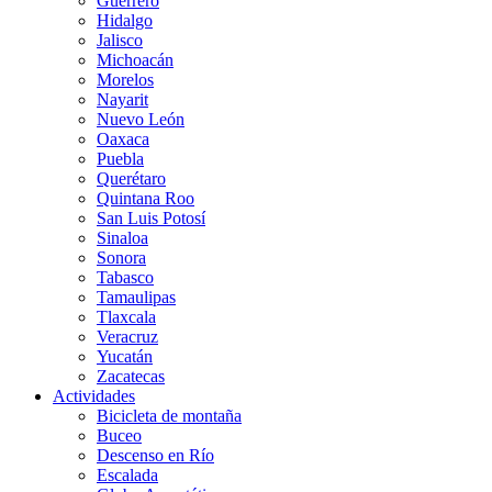
Guerrero
Hidalgo
Jalisco
Michoacán
Morelos
Nayarit
Nuevo León
Oaxaca
Puebla
Querétaro
Quintana Roo
San Luis Potosí
Sinaloa
Sonora
Tabasco
Tamaulipas
Tlaxcala
Veracruz
Yucatán
Zacatecas
Actividades
Bicicleta de montaña
Buceo
Descenso en Río
Escalada