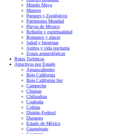
Mundo Maya
Museos
Parques y Zoológicos
Patrimonio Mundial
Playas de Mexico
Religión y espiritualidad
Romance y placer
Salud y bienestar
Antros y vida nocturna
Zonas arqueológicas
Rutas Turísticas
Atractivos por Estado
Aguascalientes
Baja California
Baja California Sur
Campeche
Chiapas
Chihuahua
Coahuila
Colima
Distrito Federal
Durango
Estado de México
Guanajuato