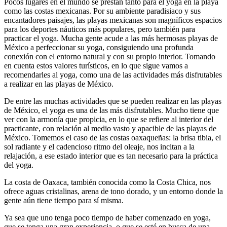
Pocos lugares en el mundo se prestan tanto para el yoga en la playa
como las costas mexicanas. Por su ambiente paradisiaco y sus
encantadores paisajes, las playas mexicanas son magníficos espacios
para los deportes náuticos más populares, pero también para
practicar el yoga. Mucha gente acude a las más hermosas playas de
México a perfeccionar su yoga, consiguiendo una profunda
conexión con el entorno natural y con su propio interior. Tomando
en cuenta estos valores turísticos, en lo que sigue vamos a
recomendarles al yoga, como una de las actividades más disfrutables
a realizar en las playas de México.
De entre las muchas actividades que se pueden realizar en las playas
de México, el yoga es una de las más disfrutables. Mucho tiene que
ver con la armonía que propicia, en lo que se refiere al interior del
practicante, con relación al medio vasto y apacible de las playas de
México. Tomemos el caso de las costas oaxaqueñas: la brisa tibia, el
sol radiante y el cadencioso ritmo del oleaje, nos incitan a la
relajación, a ese estado interior que es tan necesario para la práctica
del yoga.
La costa de Oaxaca, también conocida como la Costa Chica, nos
ofrece aguas cristalinas, arena de tono dorado, y un entorno donde la
gente aún tiene tiempo para sí misma.
Ya sea que uno tenga poco tiempo de haber comenzado en yoga,
que se tenga una gran experiencia, o que se esté en busca de una