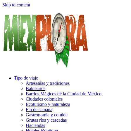
Skip to content
Tipo de viaje
Artesanías y tradiciones
Balnearios
Barrios Mágicos de la Ciudad de Mexico
Ciudades coloniales
Ecoturismo y naturaleza
Fin de semana
Gastronomía y comida
Grutas ríos y cascadas
Haciendas
Hoteles Boutique