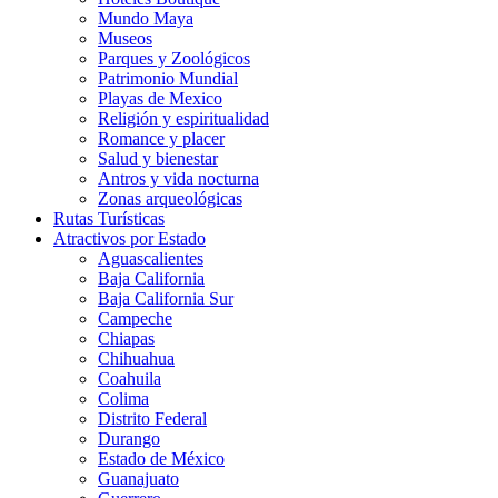
Mundo Maya
Museos
Parques y Zoológicos
Patrimonio Mundial
Playas de Mexico
Religión y espiritualidad
Romance y placer
Salud y bienestar
Antros y vida nocturna
Zonas arqueológicas
Rutas Turísticas
Atractivos por Estado
Aguascalientes
Baja California
Baja California Sur
Campeche
Chiapas
Chihuahua
Coahuila
Colima
Distrito Federal
Durango
Estado de México
Guanajuato