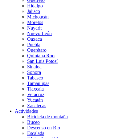
Guerrero
Hidalgo
Jalisco
Michoacán
Morelos
Nayarit
Nuevo León
Oaxaca
Puebla
Querétaro
Quintana Roo
San Luis Potosí
Sinaloa
Sonora
Tabasco
Tamaulipas
Tlaxcala
Veracruz
Yucatán
Zacatecas
Actividades
Bicicleta de montaña
Buceo
Descenso en Río
Escalada