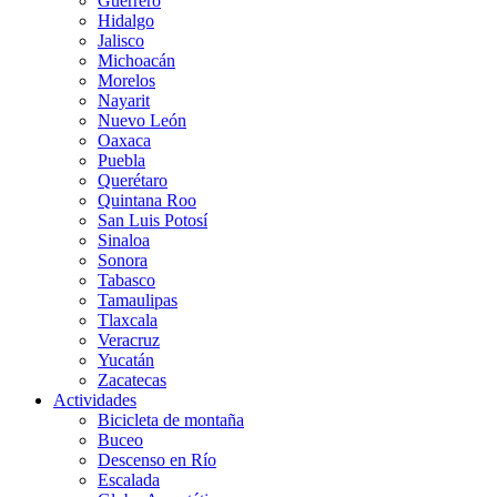
Guerrero
Hidalgo
Jalisco
Michoacán
Morelos
Nayarit
Nuevo León
Oaxaca
Puebla
Querétaro
Quintana Roo
San Luis Potosí
Sinaloa
Sonora
Tabasco
Tamaulipas
Tlaxcala
Veracruz
Yucatán
Zacatecas
Actividades
Bicicleta de montaña
Buceo
Descenso en Río
Escalada