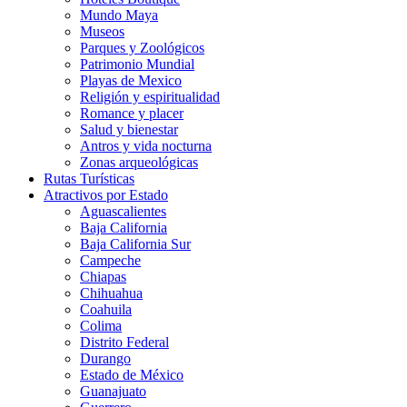
Mundo Maya
Museos
Parques y Zoológicos
Patrimonio Mundial
Playas de Mexico
Religión y espiritualidad
Romance y placer
Salud y bienestar
Antros y vida nocturna
Zonas arqueológicas
Rutas Turísticas
Atractivos por Estado
Aguascalientes
Baja California
Baja California Sur
Campeche
Chiapas
Chihuahua
Coahuila
Colima
Distrito Federal
Durango
Estado de México
Guanajuato