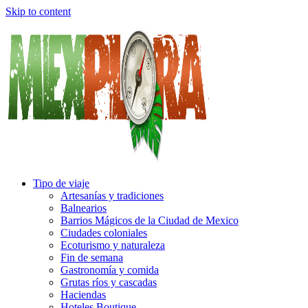
Skip to content
Tipo de viaje
Artesanías y tradiciones
Balnearios
Barrios Mágicos de la Ciudad de Mexico
Ciudades coloniales
Ecoturismo y naturaleza
Fin de semana
Gastronomía y comida
Grutas ríos y cascadas
Haciendas
Hoteles Boutique