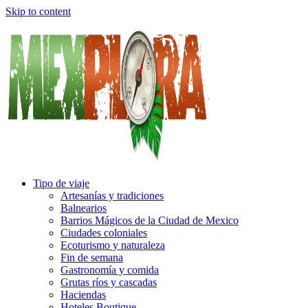
Skip to content
Tipo de viaje
Artesanías y tradiciones
Balnearios
Barrios Mágicos de la Ciudad de Mexico
Ciudades coloniales
Ecoturismo y naturaleza
Fin de semana
Gastronomía y comida
Grutas ríos y cascadas
Haciendas
Hoteles Boutique