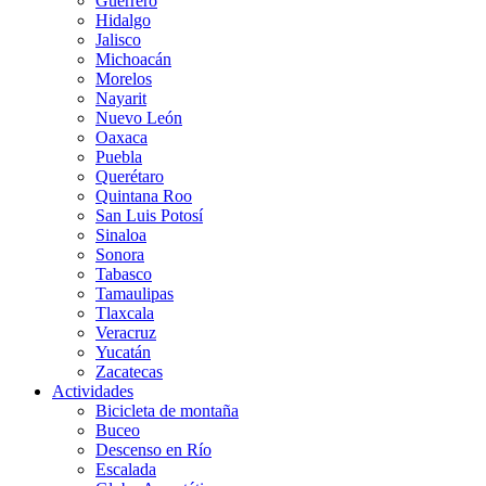
Guerrero
Hidalgo
Jalisco
Michoacán
Morelos
Nayarit
Nuevo León
Oaxaca
Puebla
Querétaro
Quintana Roo
San Luis Potosí
Sinaloa
Sonora
Tabasco
Tamaulipas
Tlaxcala
Veracruz
Yucatán
Zacatecas
Actividades
Bicicleta de montaña
Buceo
Descenso en Río
Escalada