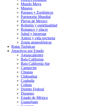
Mundo Maya
Museos
Parques y Zoológicos
Patrimonio Mundial
Playas de Mexico
Religión y espiritualidad
Romance y placer
Salud y bienestar
Antros y vida nocturna
Zonas arqueológicas
Rutas Turísticas
Atractivos por Estado
Aguascalientes
Baja California
Baja California Sur
Campeche
Chiapas
Chihuahua
Coahuila
Colima
Distrito Federal
Durango
Estado de México
Guanajuato