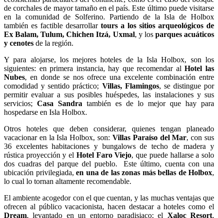
de corchales de mayor tamaño en el país. Este último puede visitarse
en la comunidad de Solferino. Partiendo de la Isla de Holbox
también es factible desarrollar
tours a los sitios arqueológicos de
Ex Balam, Tulum, Chichen Itzá, Uxmal
, y los
parques acuáticos
y cenotes
de la región.
Y para alojarse, los mejores hoteles de la Isla Holbox, son los
siguientes: en primera instancia, hay que recomendar al
Hotel las
Nubes
, en donde se nos ofrece una excelente combinación entre
comodidad y sentido práctico;
Villas, Flamingos
, se distingue por
permitir evaluar a sus posibles huéspedes, las instalaciones y sus
servicios;
Casa Sandra
también es de lo mejor que hay para
hospedarse en Isla Holbox.
Otros hoteles que deben considerar, quienes tengan planeado
vacacionar en la Isla Holbox, son:
Villas Paraíso del Mar
, con sus
36 excelentes habitaciones y bungalows de techo de madera y
rústica proyección y el
Hotel Faro Viejo
, que puede hallarse a solo
dos cuadras del parque del pueblo. Este último, cuenta con una
ubicación privilegiada,
en una de las zonas más bellas de Holbox
,
lo cual lo tornan altamente recomendable.
El ambiente acogedor con el que cuentan, y las muchas ventajas que
ofrecen al público vacacionista, hacen destacar a hoteles como el
Dream
, levantado en un entorno paradisiaco; el
Xaloc Resort
,