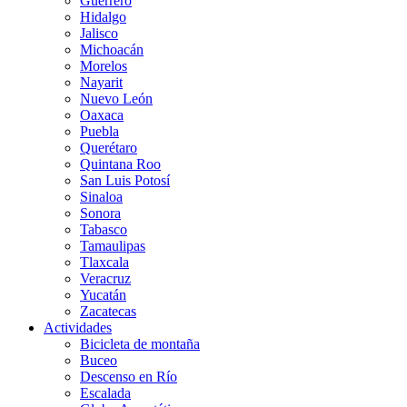
Guerrero
Hidalgo
Jalisco
Michoacán
Morelos
Nayarit
Nuevo León
Oaxaca
Puebla
Querétaro
Quintana Roo
San Luis Potosí
Sinaloa
Sonora
Tabasco
Tamaulipas
Tlaxcala
Veracruz
Yucatán
Zacatecas
Actividades
Bicicleta de montaña
Buceo
Descenso en Río
Escalada