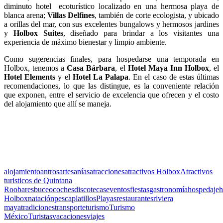
diminuto hotel ecoturístico localizado en una hermosa playa de
blanca arena;
Villas Delfines
, también de corte ecologista, y ubicado
a orillas del mar, con sus excelentes bungalows y hermosos jardines
y
Holbox Suites
, diseñado para brindar a los visitantes una
experiencia de máximo bienestar y limpio ambiente.
Como sugerencias finales, para hospedarse una temporada en
Holbox, tenemos a
Casa Bárbara
, el
Hotel Maya Inn Holbox
, el
Hotel Elements
y el
Hotel La Palapa
. En el caso de estas últimas
recomendaciones, lo que las distingue, es la conveniente relación
que exponen, entre el servicio de excelencia que ofrecen y el costo
del alojamiento que allí se maneja.
alojamiento
antros
artesanías
atracciones
atractivos Holbox
Atractivos
turisticos de Quintana
Roo
bares
buceo
coches
discotecas
eventos
fiestas
gastronomía
hospedaje
h
Holbox
natación
pesca
platillos
Playas
restaurantes
riviera
maya
tradiciones
transporte
turismo
Turismo
México
Turistas
vacaciones
viajes