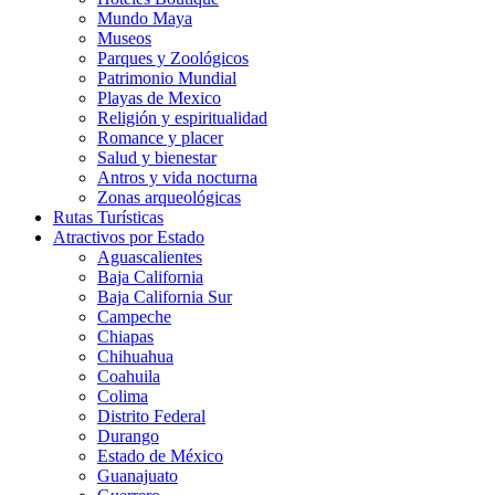
Mundo Maya
Museos
Parques y Zoológicos
Patrimonio Mundial
Playas de Mexico
Religión y espiritualidad
Romance y placer
Salud y bienestar
Antros y vida nocturna
Zonas arqueológicas
Rutas Turísticas
Atractivos por Estado
Aguascalientes
Baja California
Baja California Sur
Campeche
Chiapas
Chihuahua
Coahuila
Colima
Distrito Federal
Durango
Estado de México
Guanajuato