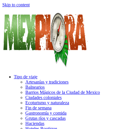
Skip to content
Tipo de viaje
Artesanías y tradiciones
Balnearios
Barrios Mágicos de la Ciudad de Mexico
Ciudades coloniales
Ecoturismo y naturaleza
Fin de semana
Gastronomía y comida
Grutas ríos y cascadas
Haciendas
Hoteles Boutique