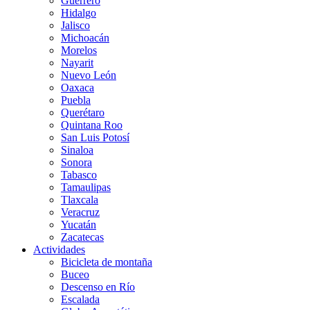
Guerrero
Hidalgo
Jalisco
Michoacán
Morelos
Nayarit
Nuevo León
Oaxaca
Puebla
Querétaro
Quintana Roo
San Luis Potosí
Sinaloa
Sonora
Tabasco
Tamaulipas
Tlaxcala
Veracruz
Yucatán
Zacatecas
Actividades
Bicicleta de montaña
Buceo
Descenso en Río
Escalada