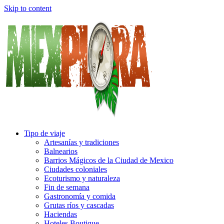
Skip to content
Tipo de viaje
Artesanías y tradiciones
Balnearios
Barrios Mágicos de la Ciudad de Mexico
Ciudades coloniales
Ecoturismo y naturaleza
Fin de semana
Gastronomía y comida
Grutas ríos y cascadas
Haciendas
Hoteles Boutique