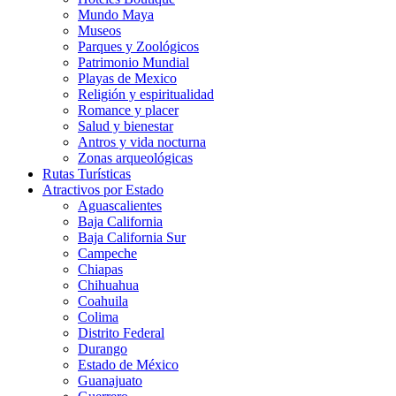
Mundo Maya
Museos
Parques y Zoológicos
Patrimonio Mundial
Playas de Mexico
Religión y espiritualidad
Romance y placer
Salud y bienestar
Antros y vida nocturna
Zonas arqueológicas
Rutas Turísticas
Atractivos por Estado
Aguascalientes
Baja California
Baja California Sur
Campeche
Chiapas
Chihuahua
Coahuila
Colima
Distrito Federal
Durango
Estado de México
Guanajuato