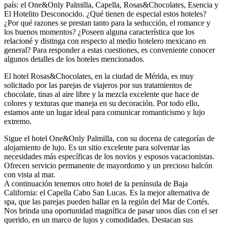
país: el One&Only Palmilla, Capella, Rosas&Chocolates, Esencia y
El Hotelito Desconocido. ¿Qué tienen de especial estos hoteles?
¿Por qué razones se prestan tanto para la seducción, el romance y
los buenos momentos? ¿Poseen alguna característica que los
relacioné y distinga con respecto al medio hotelero mexicano en
general? Para responder a estas cuestiones, es conveniente conocer
algunos detalles de los hoteles mencionados.
El hotel Rosas&Chocolates, en la ciudad de Mérida, es muy
solicitado por las parejas de viajeros por sus tratamientos de
chocolate, tinas al aire libre y la mezcla excelente que hace de
colores y texturas que maneja en su decoración. Por todo ello,
estamos ante un lugar ideal para comunicar romanticismo y lujo
extremo.
Sigue el hotel One&Only Palmilla, con su docena de categorías de
alojamiento de lujo. Es un sitio excelente para solventar las
necesidades más específicas de los novios y esposos vacacionistas.
Ofrecen servicio permanente de mayordomo y un precioso balcón
con vista al mar.
A continuación tenemos otro hotel de la península de Baja
California: el Capella Cabo San Lucas. Es la mejor alternativa de
spa, que las parejas pueden hallar en la región del Mar de Cortés.
Nos brinda una oportunidad magnífica de pasar unos días con el ser
querido, en un marco de lujos y comodidades. Destacan sus