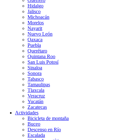
Guerrero
Hidalgo
Jalisco
Michoacán
Morelos
Nayarit
Nuevo León
Oaxaca
Puebla
Querétaro
Quintana Roo
San Luis Potosí
Sinaloa
Sonora
Tabasco
Tamaulipas
Tlaxcala
Veracruz
Yucatán
Zacatecas
Actividades
Bicicleta de montaña
Buceo
Descenso en Río
Escalada