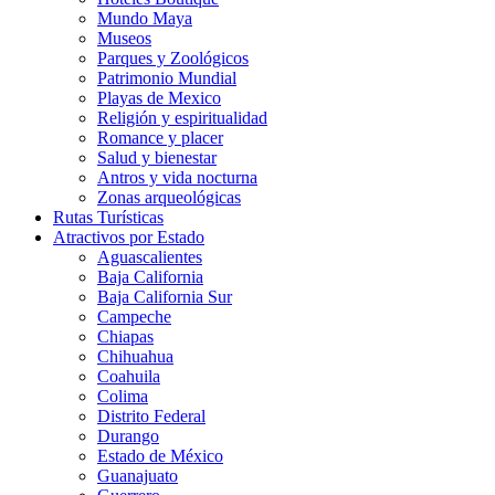
Mundo Maya
Museos
Parques y Zoológicos
Patrimonio Mundial
Playas de Mexico
Religión y espiritualidad
Romance y placer
Salud y bienestar
Antros y vida nocturna
Zonas arqueológicas
Rutas Turísticas
Atractivos por Estado
Aguascalientes
Baja California
Baja California Sur
Campeche
Chiapas
Chihuahua
Coahuila
Colima
Distrito Federal
Durango
Estado de México
Guanajuato