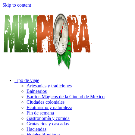
Skip to content
Tipo de viaje
Artesanías y tradiciones
Balnearios
Barrios Mágicos de la Ciudad de Mexico
Ciudades coloniales
Ecoturismo y naturaleza
Fin de semana
Gastronomía y comida
Grutas ríos y cascadas
Haciendas
Hoteles Boutique