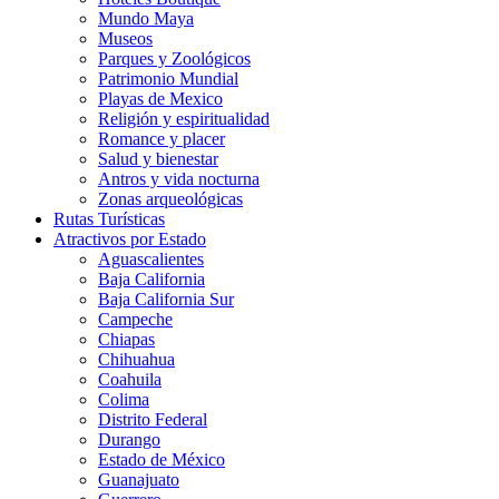
Mundo Maya
Museos
Parques y Zoológicos
Patrimonio Mundial
Playas de Mexico
Religión y espiritualidad
Romance y placer
Salud y bienestar
Antros y vida nocturna
Zonas arqueológicas
Rutas Turísticas
Atractivos por Estado
Aguascalientes
Baja California
Baja California Sur
Campeche
Chiapas
Chihuahua
Coahuila
Colima
Distrito Federal
Durango
Estado de México
Guanajuato