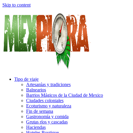
Skip to content
Tipo de viaje
Artesanías y tradiciones
Balnearios
Barrios Mágicos de la Ciudad de Mexico
Ciudades coloniales
Ecoturismo y naturaleza
Fin de semana
Gastronomía y comida
Grutas ríos y cascadas
Haciendas
Hoteles Boutique