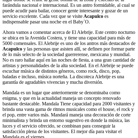
farándula nacional e internacional. Es un antro formidable, al cual se
puede acudir para bailar, conocer gente interesante y gozar de un
servicio excelente. Cada vez que se visite
Acapulco
es
indispensable pasar una noche en el Baby`O.
Ahora vamos a comentar acerca de El Alebrije. Este centro nocturno
se ubica en la Avenida Costera, y tiene una capacidad para más de
5000 comensales. El Alebrije es uno de los antros más destacados de
Acapulco
y las personas que asisten allí, se definen por formar parte
de lo más selecto de la sociedad guerrerense, mexicana y mundial.
No es raro hallar aquí en las noches de fiesta, a una gran cantidad de
artistas y personalidades de la alta sociedad. En el Alebrije se puede
escuchar música de distintos géneros, como rock, disco, pop,
baladas e incluso, música norteña. La discoteca Alebrije es una
garantía de agradables vivencias y mucha diversión.
Mandala es un lugar que anteriormente se denominaba como
enigma, y que en la actualidad maneja un concepto renovado
bastante destacable. Mandala Tiene capacidad para 2000 visitantes y
brinda una vasta gama de ritmos musicales como el house, el rock y
el pop, entre varios más. Mandará maneja una decoración de corte
minimalista y brinda un entorno sugestivo en donde la música, las
luces y el servicio ofrecido, se combinan para conseguir la
satisfacción plena de los visitantes. El mejor día para visitar el
Mandala es el viernes.