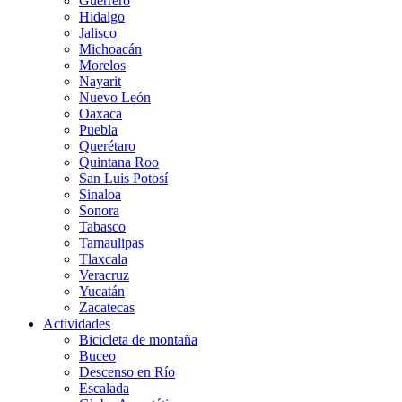
Guerrero
Hidalgo
Jalisco
Michoacán
Morelos
Nayarit
Nuevo León
Oaxaca
Puebla
Querétaro
Quintana Roo
San Luis Potosí
Sinaloa
Sonora
Tabasco
Tamaulipas
Tlaxcala
Veracruz
Yucatán
Zacatecas
Actividades
Bicicleta de montaña
Buceo
Descenso en Río
Escalada