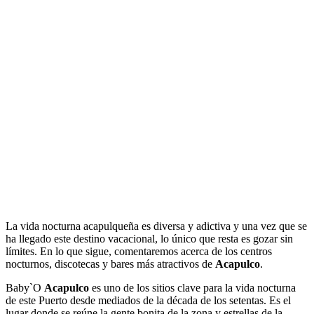
La vida nocturna acapulqueña es diversa y adictiva y una vez que se
ha llegado este destino vacacional, lo único que resta es gozar sin
límites. En lo que sigue, comentaremos acerca de los centros
nocturnos, discotecas y bares más atractivos de
Acapulco
.
Baby`O
Acapulco
es uno de los sitios clave para la vida nocturna
de este Puerto desde mediados de la década de los setentas. Es el
lugar donde se reúne la gente bonita de la zona y estrellas de la