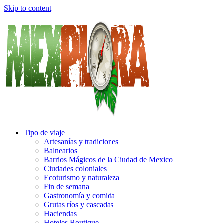
Skip to content
Tipo de viaje
Artesanías y tradiciones
Balnearios
Barrios Mágicos de la Ciudad de Mexico
Ciudades coloniales
Ecoturismo y naturaleza
Fin de semana
Gastronomía y comida
Grutas ríos y cascadas
Haciendas
Hoteles Boutique