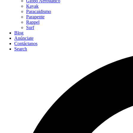
Globo Aerostático
Kayak
Paracaidismo
Parapente
Rappel
Surf
Blog
Anúnciate
Contáctanos
Search