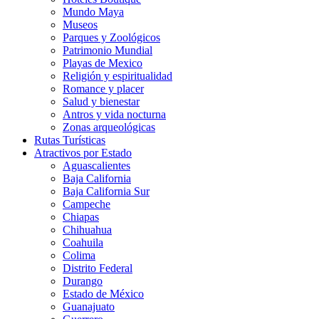
Mundo Maya
Museos
Parques y Zoológicos
Patrimonio Mundial
Playas de Mexico
Religión y espiritualidad
Romance y placer
Salud y bienestar
Antros y vida nocturna
Zonas arqueológicas
Rutas Turísticas
Atractivos por Estado
Aguascalientes
Baja California
Baja California Sur
Campeche
Chiapas
Chihuahua
Coahuila
Colima
Distrito Federal
Durango
Estado de México
Guanajuato