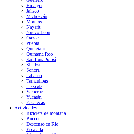
Guerrero
Hidalgo
Jalisco
Michoacán
Morelos
Nayarit
Nuevo León
Oaxaca
Puebla
Querétaro
Quintana Roo
San Luis Potosí
Sinaloa
Sonora
Tabasco
Tamaulipas
Tlaxcala
Veracruz
Yucatán
Zacatecas
Actividades
Bicicleta de montaña
Buceo
Descenso en Río
Escalada