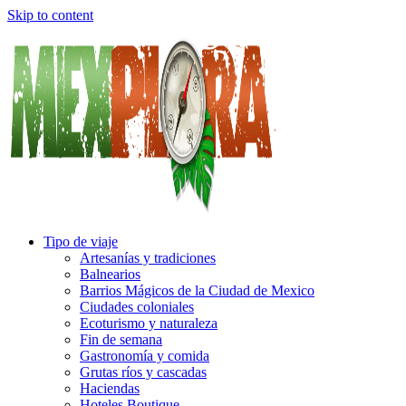
Skip to content
Tipo de viaje
Artesanías y tradiciones
Balnearios
Barrios Mágicos de la Ciudad de Mexico
Ciudades coloniales
Ecoturismo y naturaleza
Fin de semana
Gastronomía y comida
Grutas ríos y cascadas
Haciendas
Hoteles Boutique