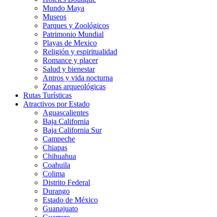
Mundo Maya
Museos
Parques y Zoológicos
Patrimonio Mundial
Playas de Mexico
Religión y espiritualidad
Romance y placer
Salud y bienestar
Antros y vida nocturna
Zonas arqueológicas
Rutas Turísticas
Atractivos por Estado
Aguascalientes
Baja California
Baja California Sur
Campeche
Chiapas
Chihuahua
Coahuila
Colima
Distrito Federal
Durango
Estado de México
Guanajuato