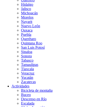
Guerrero
Hidalgo
Jalisco
Michoacán
Morelos
Nayarit
Nuevo León
Oaxaca
Puebla
Querétaro
Quintana Roo
San Luis Potosí
Sinaloa
Sonora
Tabasco
Tamaulipas
Tlaxcala
Veracruz
Yucatán
Zacatecas
Actividades
Bicicleta de montaña
Buceo
Descenso en Río
Escalada