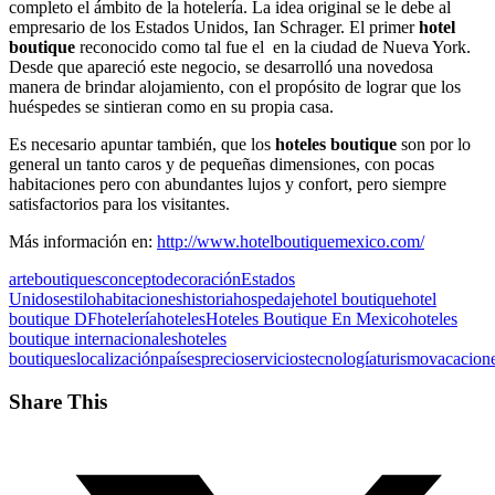
completo el ámbito de la hotelería. La idea original se le debe al
empresario de los Estados Unidos, Ian Schrager. El primer
hotel
boutique
reconocido como tal fue el en la ciudad de Nueva York.
Desde que apareció este negocio, se desarrolló una novedosa
manera de brindar alojamiento, con el propósito de lograr que los
huéspedes se sintieran como en su propia casa.
Es necesario apuntar también, que los
hoteles boutique
son por lo
general un tanto caros y de pequeñas dimensiones, con pocas
habitaciones pero con abundantes lujos y confort, pero siempre
satisfactorios para los visitantes.
Más información en:
http://www.hotelboutiquemexico.com/
arte
boutiques
concepto
decoración
Estados
Unidos
estilo
habitaciones
historia
hospedaje
hotel boutique
hotel
boutique DF
hotelería
hoteles
Hoteles Boutique En Mexico
hoteles
boutique internacionales
hoteles
boutiques
localización
países
precio
servicios
tecnología
turismo
vacacion
Share This