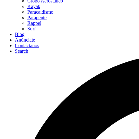
Globo Aerostático
Kayak
Paracaidismo
Parapente
Rappel
Surf
Blog
Anúnciate
Contáctanos
Search