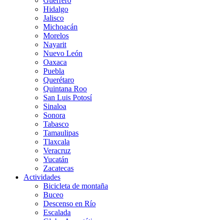
Guerrero
Hidalgo
Jalisco
Michoacán
Morelos
Nayarit
Nuevo León
Oaxaca
Puebla
Querétaro
Quintana Roo
San Luis Potosí
Sinaloa
Sonora
Tabasco
Tamaulipas
Tlaxcala
Veracruz
Yucatán
Zacatecas
Actividades
Bicicleta de montaña
Buceo
Descenso en Río
Escalada