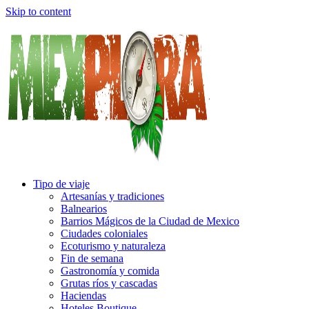
Skip to content
Tipo de viaje
Artesanías y tradiciones
Balnearios
Barrios Mágicos de la Ciudad de Mexico
Ciudades coloniales
Ecoturismo y naturaleza
Fin de semana
Gastronomía y comida
Grutas ríos y cascadas
Haciendas
Hoteles Boutique