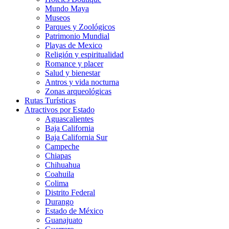
Mundo Maya
Museos
Parques y Zoológicos
Patrimonio Mundial
Playas de Mexico
Religión y espiritualidad
Romance y placer
Salud y bienestar
Antros y vida nocturna
Zonas arqueológicas
Rutas Turísticas
Atractivos por Estado
Aguascalientes
Baja California
Baja California Sur
Campeche
Chiapas
Chihuahua
Coahuila
Colima
Distrito Federal
Durango
Estado de México
Guanajuato