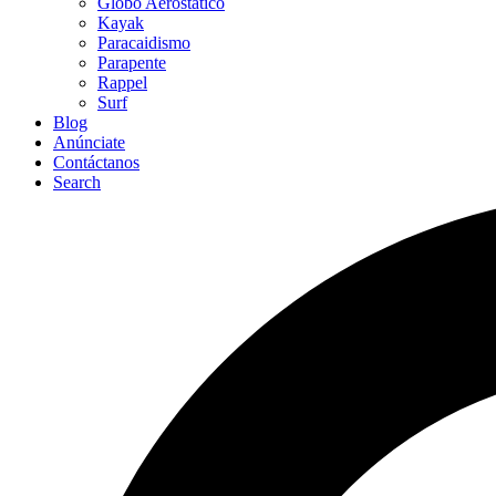
Globo Aerostático
Kayak
Paracaidismo
Parapente
Rappel
Surf
Blog
Anúnciate
Contáctanos
Search