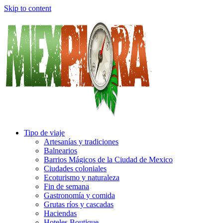
Skip to content
Tipo de viaje
Artesanías y tradiciones
Balnearios
Barrios Mágicos de la Ciudad de Mexico
Ciudades coloniales
Ecoturismo y naturaleza
Fin de semana
Gastronomía y comida
Grutas ríos y cascadas
Haciendas
Hoteles Boutique