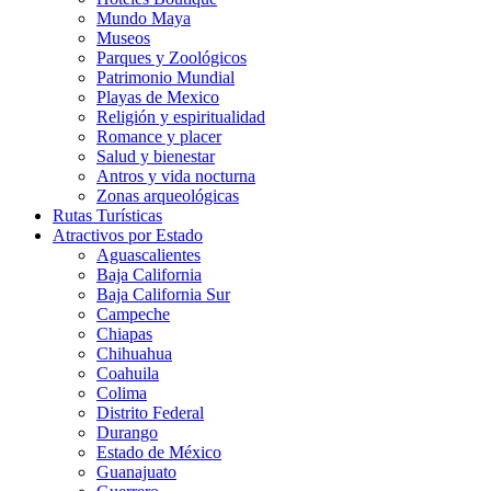
Mundo Maya
Museos
Parques y Zoológicos
Patrimonio Mundial
Playas de Mexico
Religión y espiritualidad
Romance y placer
Salud y bienestar
Antros y vida nocturna
Zonas arqueológicas
Rutas Turísticas
Atractivos por Estado
Aguascalientes
Baja California
Baja California Sur
Campeche
Chiapas
Chihuahua
Coahuila
Colima
Distrito Federal
Durango
Estado de México
Guanajuato