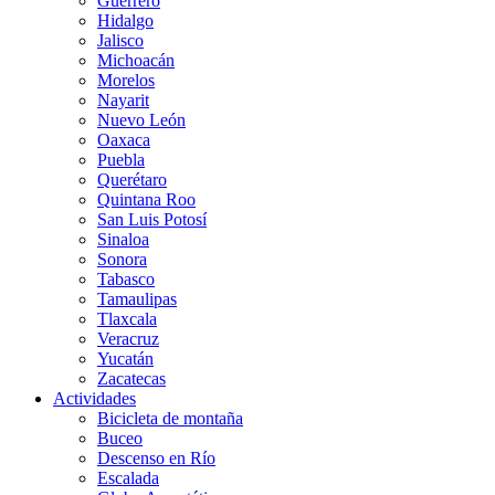
Guerrero
Hidalgo
Jalisco
Michoacán
Morelos
Nayarit
Nuevo León
Oaxaca
Puebla
Querétaro
Quintana Roo
San Luis Potosí
Sinaloa
Sonora
Tabasco
Tamaulipas
Tlaxcala
Veracruz
Yucatán
Zacatecas
Actividades
Bicicleta de montaña
Buceo
Descenso en Río
Escalada