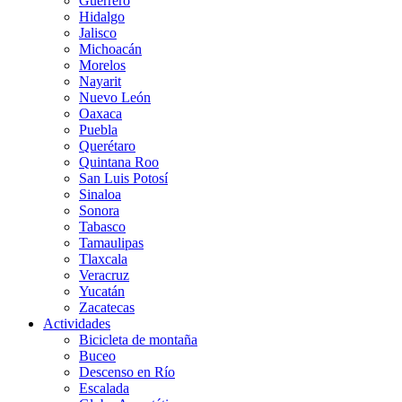
Guerrero
Hidalgo
Jalisco
Michoacán
Morelos
Nayarit
Nuevo León
Oaxaca
Puebla
Querétaro
Quintana Roo
San Luis Potosí
Sinaloa
Sonora
Tabasco
Tamaulipas
Tlaxcala
Veracruz
Yucatán
Zacatecas
Actividades
Bicicleta de montaña
Buceo
Descenso en Río
Escalada