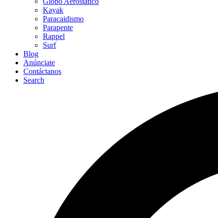
Globo Aerostático
Kayak
Paracaidismo
Parapente
Rappel
Surf
Blog
Anúnciate
Contáctanos
Search