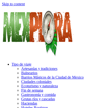
Skip to content
Tipo de viaje
Artesanías y tradiciones
Balnearios
Barrios Mágicos de la Ciudad de Mexico
Ciudades coloniales
Ecoturismo y naturaleza
Fin de semana
Gastronomía y comida
Grutas ríos y cascadas
Haciendas
Hoteles Boutique