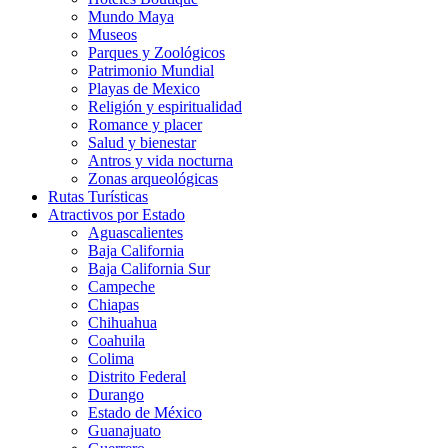
Mundo Maya
Museos
Parques y Zoológicos
Patrimonio Mundial
Playas de Mexico
Religión y espiritualidad
Romance y placer
Salud y bienestar
Antros y vida nocturna
Zonas arqueológicas
Rutas Turísticas
Atractivos por Estado
Aguascalientes
Baja California
Baja California Sur
Campeche
Chiapas
Chihuahua
Coahuila
Colima
Distrito Federal
Durango
Estado de México
Guanajuato