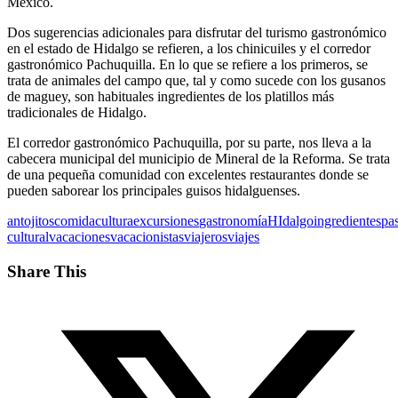
México.
Dos sugerencias adicionales para disfrutar del turismo gastronómico
en el estado de Hidalgo se refieren, a los chinicuiles y el corredor
gastronómico Pachuquilla. En lo que se refiere a los primeros, se
trata de animales del campo que, tal y como sucede con los gusanos
de maguey, son habituales ingredientes de los platillos más
tradicionales de Hidalgo.
El corredor gastronómico Pachuquilla, por su parte, nos lleva a la
cabecera municipal del municipio de Mineral de la Reforma. Se trata
de una pequeña comunidad con excelentes restaurantes donde se
pueden saborear los principales guisos hidalguenses.
antojitos
comida
cultura
excursiones
gastronomía
HIdalgo
ingredientes
pa
cultural
vacaciones
vacacionistas
viajeros
viajes
Share This