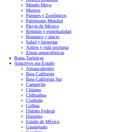
Mundo Maya
Museos
Parques y Zoológicos
Patrimonio Mundial
Playas de Mexico
Religión y espiritualidad
Romance y placer
Salud y bienestar
Antros y vida nocturna
Zonas arqueológicas
Rutas Turísticas
Atractivos por Estado
Aguascalientes
Baja California
Baja California Sur
Campeche
Chiapas
Chihuahua
Coahuila
Colima
Distrito Federal
Durango
Estado de México
Guanajuato