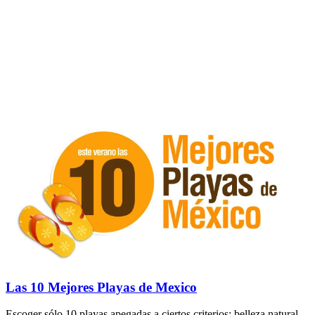
Las 10 Mejores Playas de Mexico
Escoger sólo 10 playas apegadas a ciertos criterios: belleza natural