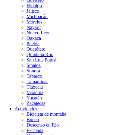
Guerrero
Hidalgo
Jalisco
Michoacán
Morelos
Nayarit
Nuevo León
Oaxaca
Puebla
Querétaro
Quintana Roo
San Luis Potosí
Sinaloa
Sonora
Tabasco
Tamaulipas
Tlaxcala
Veracruz
Yucatán
Zacatecas
Actividades
Bicicleta de montaña
Buceo
Descenso en Río
Escalada