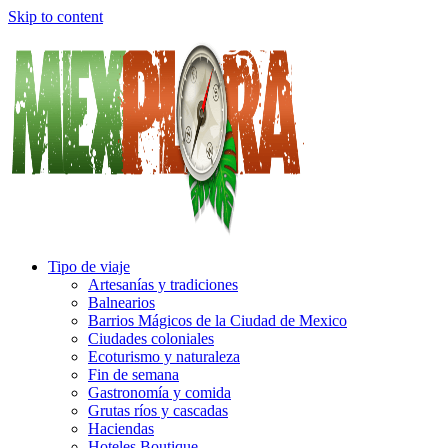
Skip to content
Tipo de viaje
Artesanías y tradiciones
Balnearios
Barrios Mágicos de la Ciudad de Mexico
Ciudades coloniales
Ecoturismo y naturaleza
Fin de semana
Gastronomía y comida
Grutas ríos y cascadas
Haciendas
Hoteles Boutique