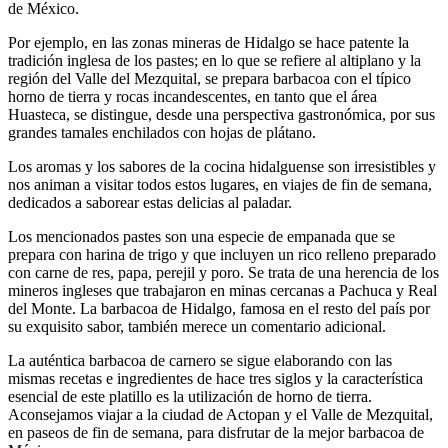
de México.
Por ejemplo, en las zonas mineras de Hidalgo se hace patente la
tradición inglesa de los pastes; en lo que se refiere al altiplano y la
región del Valle del Mezquital, se prepara barbacoa con el típico
horno de tierra y rocas incandescentes, en tanto que el área
Huasteca, se distingue, desde una perspectiva gastronómica, por sus
grandes tamales enchilados con hojas de plátano.
Los aromas y los sabores de la cocina hidalguense son irresistibles y
nos animan a visitar todos estos lugares, en viajes de fin de semana,
dedicados a saborear estas delicias al paladar.
Los mencionados pastes son una especie de empanada que se
prepara con harina de trigo y que incluyen un rico relleno preparado
con carne de res, papa, perejil y poro. Se trata de una herencia de los
mineros ingleses que trabajaron en minas cercanas a Pachuca y Real
del Monte. La barbacoa de Hidalgo, famosa en el resto del país por
su exquisito sabor, también merece un comentario adicional.
La auténtica barbacoa de carnero se sigue elaborando con las
mismas recetas e ingredientes de hace tres siglos y la característica
esencial de este platillo es la utilización de horno de tierra.
Aconsejamos viajar a la ciudad de Actopan y el Valle de Mezquital,
en paseos de fin de semana, para disfrutar de la mejor barbacoa de