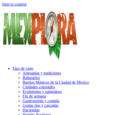
Skip to content
Tipo de viaje
Artesanías y tradiciones
Balnearios
Barrios Mágicos de la Ciudad de Mexico
Ciudades coloniales
Ecoturismo y naturaleza
Fin de semana
Gastronomía y comida
Grutas ríos y cascadas
Haciendas
Hoteles Boutique