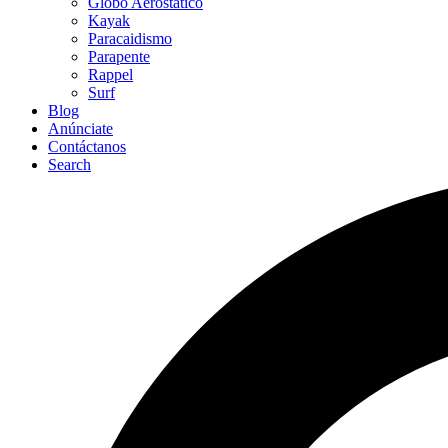
Globo Aerostático
Kayak
Paracaidismo
Parapente
Rappel
Surf
Blog
Anúnciate
Contáctanos
Search