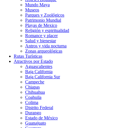
Mundo Maya
Museos
Parques y Zoológicos
Patrimonio Mundial
Playas de Mexico
Religión y espiritualidad
Romance y placer
Salud y bienestar
Antros y vida nocturna
Zonas arqueológicas
Rutas Turísticas
Atractivos por Estado
Aguascalientes
Baja California
Baja California Sur
Campeche
Chiapas
Chihuahua
Coahuila
Colima
Distrito Federal
Durango
Estado de México
Guanajuato