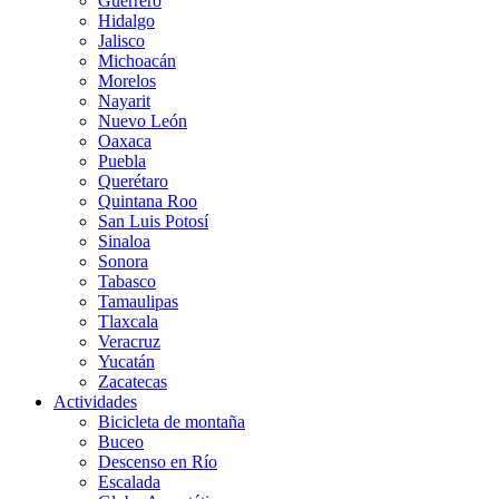
Guerrero
Hidalgo
Jalisco
Michoacán
Morelos
Nayarit
Nuevo León
Oaxaca
Puebla
Querétaro
Quintana Roo
San Luis Potosí
Sinaloa
Sonora
Tabasco
Tamaulipas
Tlaxcala
Veracruz
Yucatán
Zacatecas
Actividades
Bicicleta de montaña
Buceo
Descenso en Río
Escalada