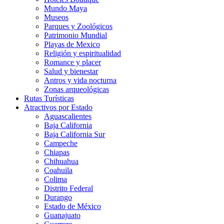
Mundo Maya
Museos
Parques y Zoológicos
Patrimonio Mundial
Playas de Mexico
Religión y espiritualidad
Romance y placer
Salud y bienestar
Antros y vida nocturna
Zonas arqueológicas
Rutas Turísticas
Atractivos por Estado
Aguascalientes
Baja California
Baja California Sur
Campeche
Chiapas
Chihuahua
Coahuila
Colima
Distrito Federal
Durango
Estado de México
Guanajuato