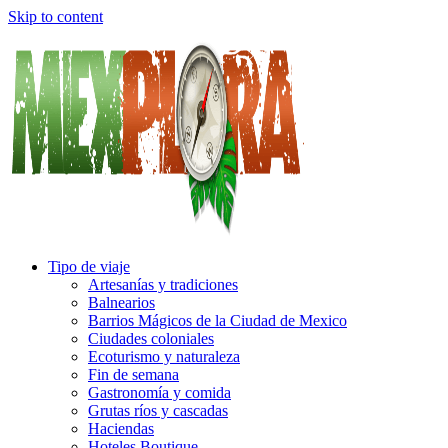
Skip to content
Tipo de viaje
Artesanías y tradiciones
Balnearios
Barrios Mágicos de la Ciudad de Mexico
Ciudades coloniales
Ecoturismo y naturaleza
Fin de semana
Gastronomía y comida
Grutas ríos y cascadas
Haciendas
Hoteles Boutique