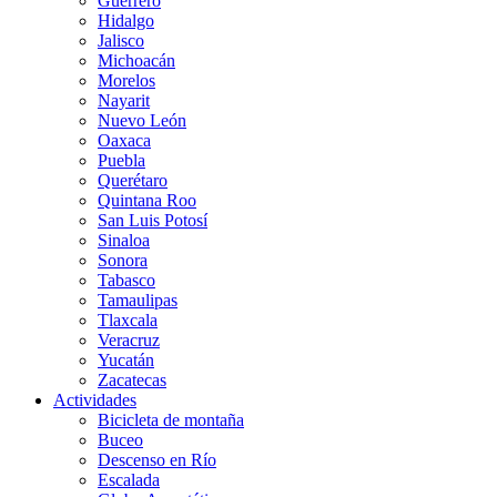
Guerrero
Hidalgo
Jalisco
Michoacán
Morelos
Nayarit
Nuevo León
Oaxaca
Puebla
Querétaro
Quintana Roo
San Luis Potosí
Sinaloa
Sonora
Tabasco
Tamaulipas
Tlaxcala
Veracruz
Yucatán
Zacatecas
Actividades
Bicicleta de montaña
Buceo
Descenso en Río
Escalada